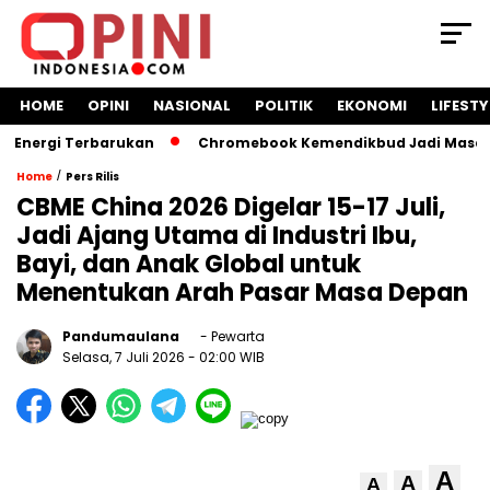
HOME
OPINI
NASIONAL
POLITIK
EKONOMI
LIFESTY
ergi Terbarukan
Chromebook Kemendikbud Jadi Masalah Huk
/
Home
Pers Rilis
CBME China 2026 Digelar 15-17 Juli,
Jadi Ajang Utama di Industri Ibu,
Bayi, dan Anak Global untuk
Menentukan Arah Pasar Masa Depan
Pandumaulana
- Pewarta
Selasa, 7 Juli 2026
- 02:00 WIB
A
A
A