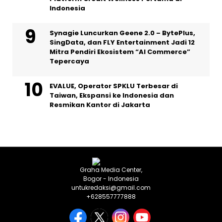
Indonesia
Synagie Luncurkan Geene 2.0 – BytePlus,
SingData, dan FLY Entertainment Jadi 12
Mitra Pendiri Ekosistem “AI Commerce”
Tepercaya
EVALUE, Operator SPKLU Terbesar di
Taiwan, Ekspansi ke Indonesia dan
Resmikan Kantor di Jakarta
Graha Media Center,
Bogor - Indonesia
untukredaksi@gmail.com
+628557777888