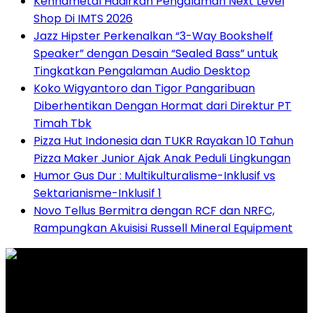
Kennametal Hadirkan Pengalaman Next Level
Shop Di IMTS 2026
Jazz Hipster Perkenalkan “3-Way Bookshelf
Speaker” dengan Desain “Sealed Bass” untuk
Tingkatkan Pengalaman Audio Desktop
Koko Wigyantoro dan Tigor Pangaribuan
Diberhentikan Dengan Hormat dari Direktur PT
Timah Tbk
Pizza Hut Indonesia dan TUKR Rayakan 10 Tahun
Pizza Maker Junior Ajak Anak Peduli Lingkungan
Humor Gus Dur : Multikulturalisme-Inklusif vs
Sektarianisme-Inklusif 1
Novo Tellus Bermitra dengan RCF dan NRFC,
Rampungkan Akuisisi Russell Mineral Equipment
Graha Media Center,
Bogor - Indonesia
untukredaksi@gmail.com