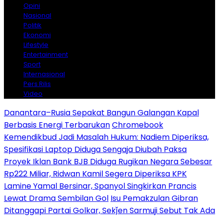
Opini
Nasional
Politik
Ekonomi
Lifestyle
Entertainment
Sport
Internasional
Pers Rilis
Video
Danantara–Rusia Sepakat Bangun Galangan Kapal
Berbasis Energi Terbarukan
Chromebook
Kemendikbud Jadi Masalah Hukum: Nadiem Diperiksa,
Spesifikasi Laptop Diduga Sengaja Diubah Paksa
Proyek Iklan Bank BJB Diduga Rugikan Negara Sebesar
Rp222 Miliar, Ridwan Kamil Segera Diperiksa KPK
Lamine Yamal Bersinar, Spanyol Singkirkan Prancis
Lewat Drama Sembilan Gol
Isu Pemakzulan Gibran
Ditanggapi Partai Golkar, Sekǰen Sarmuji Sebut Tak Ada