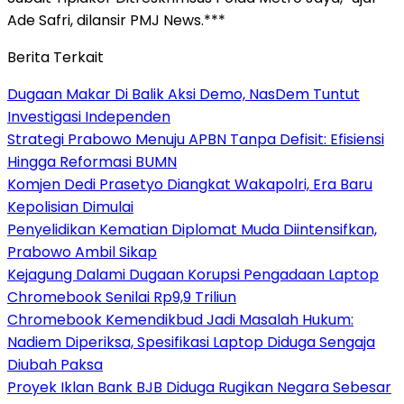
Ade Safri, dilansir PMJ News.***
Berita Terkait
Dugaan Makar Di Balik Aksi Demo, NasDem Tuntut
Investigasi Independen
Strategi Prabowo Menuju APBN Tanpa Defisit: Efisiensi
Hingga Reformasi BUMN
Komjen Dedi Prasetyo Diangkat Wakapolri, Era Baru
Kepolisian Dimulai
Penyelidikan Kematian Diplomat Muda Diintensifkan,
Prabowo Ambil Sikap
Kejagung Dalami Dugaan Korupsi Pengadaan Laptop
Chromebook Senilai Rp9,9 Triliun
Chromebook Kemendikbud Jadi Masalah Hukum:
Nadiem Diperiksa, Spesifikasi Laptop Diduga Sengaja
Diubah Paksa
Proyek Iklan Bank BJB Diduga Rugikan Negara Sebesar