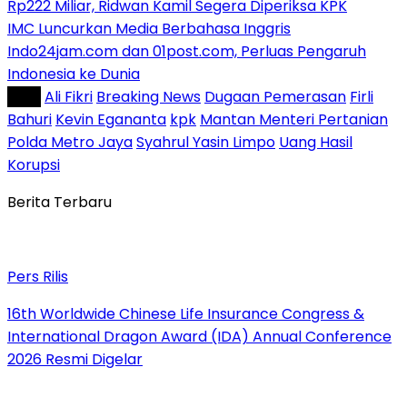
Rp222 Miliar, Ridwan Kamil Segera Diperiksa KPK
IMC Luncurkan Media Berbahasa Inggris
Indo24jam.com dan 01post.com, Perluas Pengaruh
Indonesia ke Dunia
Tag :
Ali Fikri
Breaking News
Dugaan Pemerasan
Firli
Bahuri
Kevin Egananta
kpk
Mantan Menteri Pertanian
Polda Metro Jaya
Syahrul Yasin Limpo
Uang Hasil
Korupsi
Berita Terbaru
Pers Rilis
16th Worldwide Chinese Life Insurance Congress &
International Dragon Award (IDA) Annual Conference
2026 Resmi Digelar