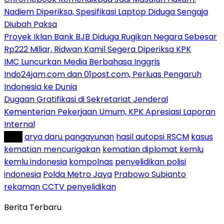
Nadiem Diperiksa, Spesifikasi Laptop Diduga Sengaja
Diubah Paksa
Proyek Iklan Bank BJB Diduga Rugikan Negara Sebesar
Rp222 Miliar, Ridwan Kamil Segera Diperiksa KPK
IMC Luncurkan Media Berbahasa Inggris
Indo24jam.com dan 01post.com, Perluas Pengaruh
Indonesia ke Dunia
Dugaan Gratifikasi di Sekretariat Jenderal
Kementerian Pekerjaan Umum, KPK Apresiasi Laporan
Internal
Tag :
arya daru pangayunan
hasil autopsi RSCM
kasus
kematian mencurigakan
kematian diplomat kemlu
kemlu indonesia
kompolnas
penyelidikan polisi
indonesia
Polda Metro Jaya
Prabowo Subianto
rekaman CCTV penyelidikan
Berita Terbaru