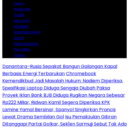
Opini
Nasional
Politik
Ekonomi
Lifestyle
Entertainment
Sport
Internasional
Pers Rilis
Video
Danantara–Rusia Sepakat Bangun Galangan Kapal
Berbasis Energi Terbarukan
Chromebook
Kemendikbud Jadi Masalah Hukum: Nadiem Diperiksa,
Spesifikasi Laptop Diduga Sengaja Diubah Paksa
Proyek Iklan Bank BJB Diduga Rugikan Negara Sebesar
Rp222 Miliar, Ridwan Kamil Segera Diperiksa KPK
Lamine Yamal Bersinar, Spanyol Singkirkan Prancis
Lewat Drama Sembilan Gol
Isu Pemakzulan Gibran
Ditanggapi Partai Golkar, Sekǰen Sarmuji Sebut Tak Ada