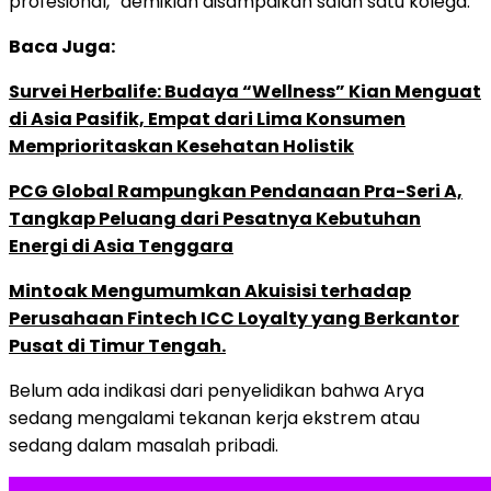
profesional,” demikian disampaikan salah satu kolega.
Baca Juga:
Survei Herbalife: Budaya “Wellness” Kian Menguat
di Asia Pasifik, Empat dari Lima Konsumen
Memprioritaskan Kesehatan Holistik
PCG Global Rampungkan Pendanaan Pra-Seri A,
Tangkap Peluang dari Pesatnya Kebutuhan
Energi di Asia Tenggara
Mintoak Mengumumkan Akuisisi terhadap
Perusahaan Fintech ICC Loyalty yang Berkantor
Pusat di Timur Tengah.
Belum ada indikasi dari penyelidikan bahwa Arya
sedang mengalami tekanan kerja ekstrem atau
sedang dalam masalah pribadi.