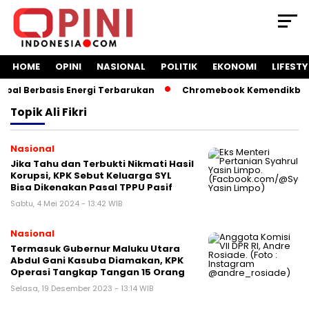
HOME
OPINI
NASIONAL
POLITIK
EKONOMI
LIFESTY
al Berbasis Energi Terbarukan
Chromebook Kemendikbud Ja
Topik
Ali Fikri
Nasional
Jika Tahu dan Terbukti Nikmati Hasil
Korupsi, KPK Sebut Keluarga SYL
Bisa Dikenakan Pasal TPPU Pasif
Sabtu, 4 Mei 2024 - 13:42 WIB
Nasional
Termasuk Gubernur Maluku Utara
Abdul Gani Kasuba Diamakan, KPK
Operasi Tangkap Tangan 15 Orang
Selasa, 19 Desember 2023 - 13:14 WIB