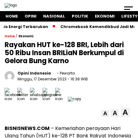
HOME
OPINI
NASIONAL
POLITIK
EKONOMI
LIFESTY
Energi Terbarukan
Chromebook Kemendikbud Jadi Masalah H
/
Home
Ekonomi
Rayakan HUT ke-128 BRI, Lebih dari
50 Ribu Insan BRILiaN Berkumpul di
Gelora Bung Karno
Opini Indonesia
- Pewarta
Minggu, 17 Desember 2023
- 16:38 WIB
A
A
A
BISNISNEWS.COM
– Kemeriahan perayaan Hari
Ulang Tahun (HUT) ke-128 PT Bank Rakyat Indonesia