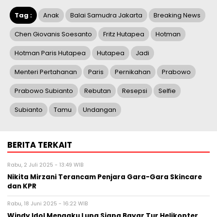
Tag :
Anak
Balai Samudra Jakarta
Breaking News
Chen Giovanis Soesanto
Fritz Hutapea
Hotman
Hotman Paris Hutapea
Hutapea
Jadi
Menteri Pertahanan
Paris
Pernikahan
Prabowo
Prabowo Subianto
Rebutan
Resepsi
Selfie
Subianto
Tamu
Undangan
BERITA TERKAIT
Rabu, 2 Juli 2025 - 13:49 WIB
Nikita Mirzani Terancam Penjara Gara-Gara Skincare
dan KPR
Rabu, 18 Juni 2025 - 16:22 WIB
Windy Idol Mengaku Lupa Siapa Bayar Tur Helikopter