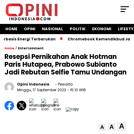
HOME
OPINI
NASIONAL
POLITIK
EKONOMI
LIFESTY
asis Energi Terbarukan
Chromebook Kemendikbud Jadi Masa
/
Home
Entertainment
Resepsi Pernikahan Anak Hotman
Paris Hutapea, Prabowo Subianto
Jadi Rebutan Selfie Tamu Undangan
Opini Indonesia
- Pewarta
Minggu, 17 September 2023
- 15:10 WIB
A
A
A