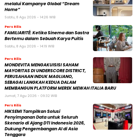
melalui Kampanye Global “Dream
Home”
Sabtu, 8 Agu 2026 - 14:26 WIB
Pers Rilis
FAMILIARITÉ: Ketika Sinema dan Sastra
Bertemu dalam Sebuah Karya Puitis
Sabtu, 8 Agu 2026 - 14:19 WIB
Pers Rilis
MONDEVITA MENGAKUISISI SAHAM
MAYORITAS DI UNDERSCORE DISTRICT,
PERUSAHAAN INDUK MAGLIANO,
SEBAGAI LANGKAH KEDUA DALAM
MEMBANGUN PLATFORM MEREK MEWAH ITALIA BARU
Jumat, 7 Agu 2026 - 09:32 WIB
Pers Rilis
HIKSEMI Tampilkan Solusi
Penyimpanan Data untuk Seluruh
Skenario di Ajang DTI Indonesia 2026,
Dukung Pengembangan AI di Asia
Tenggara