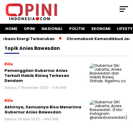
HOME
OPINI
NASIONAL
POLITIK
EKONOMI
LIFESTY
rbasis Energi Terbarukan
Chromebook Kemendikbud Jadi Ma
Topik
Anies Bawesdan
Rilis
Pemanggilan Gubernur Anies
Terkait Habib Rizieq Terkesan
Dendam
Selasa, 17 November 2020 - 11:48 WIB
Rilis
Akhirnya, Semuanya Bisa Menerima
Gubernur Anies Bawesdan
Selasa, 28 April 2020 - 14:55 WIB