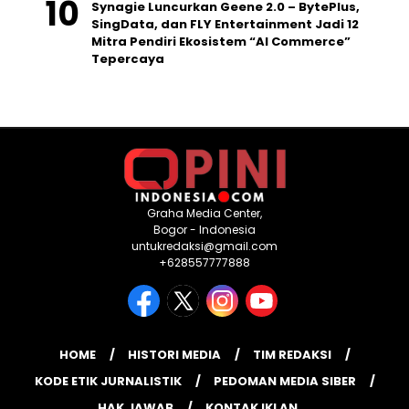
Synagie Luncurkan Geene 2.0 – BytePlus,
SingData, dan FLY Entertainment Jadi 12
Mitra Pendiri Ekosistem “AI Commerce”
Tepercaya
Graha Media Center,
Bogor - Indonesia
untukredaksi@gmail.com
+628557777888
HOME
HISTORI MEDIA
TIM REDAKSI
KODE ETIK JURNALISTIK
PEDOMAN MEDIA SIBER
HAK JAWAB
KONTAK IKLAN