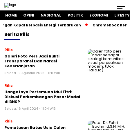
HOME
OPINI
NASIONAL
POLITIK
EKONOMI
LIFESTY
an Kapal Berbasis Energi Terbarukan
Chromebook Kemendik
Berita
Rilis
Rilis
Galeri Foto Pers Jadi Bukti
Transparansi Dan Narasi
Keberlanjutan
Selasa, 19 Agustus 2025 - 11:11 WIB
Rilis
Hangatnya Pertemuan Idul Fitri:
Diskusi Perkembangan Pasar Modal
di BNSP
Selasa, 16 April 2024 - 11:04 WIB
Rilis
Pemutusan Batas Usia Calon