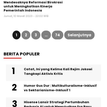
Mendesaknya Reformasi Birokrasi
untuk Meningkatkan Kinerja
Pemerintah Indonesia
Jumat, 10 Maret 2023 - 22:02 WIB
Paginasi
pos
1
2
3
…
74
Selanjutnya
BERITA POPULER
Catat, Ini yang Kelima Kali Rejim Jokowi
Tangkapi Aktivis Kritis
Humor Gus Dur : Multikulturalisme-Inklusif
vs Sektarianisme-Inklusif 1
Hisense Lansir Strategi Pertumbuhan
Berbasis AI untuk Mewujudkan Era Baru