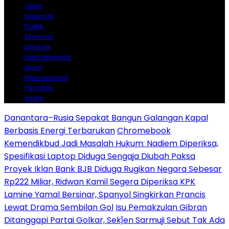
Opini
Nasional
Politik
Ekonomi
Lifestyle
Entertainment
Sport
Internasional
Pers Rilis
Video
Danantara–Rusia Sepakat Bangun Galangan Kapal
Berbasis Energi Terbarukan
Chromebook
Kemendikbud Jadi Masalah Hukum: Nadiem Diperiksa,
Spesifikasi Laptop Diduga Sengaja Diubah Paksa
Proyek Iklan Bank BJB Diduga Rugikan Negara Sebesar
Rp222 Miliar, Ridwan Kamil Segera Diperiksa KPK
Lamine Yamal Bersinar, Spanyol Singkirkan Prancis
Lewat Drama Sembilan Gol
Isu Pemakzulan Gibran
Ditanggapi Partai Golkar, Sekǰen Sarmuji Sebut Tak Ada