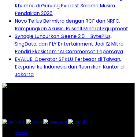
Khumbu di Gunung Everest Selama Musim
Pendakian 2026
Novo Tellus Bermitra dengan RCF dan NRFC,
Rampungkan Akuisisi Russell Mineral Equipment
Synagie Luncurkan Geene 2.0 – BytePlus,
SingData, dan FLY Entertainment Jadi 12 Mitra
Pendiri Ekosistem “AI Commerce” Tepercaya
EVALUE, Operator SPKLU Terbesar di Taiwan,
Ekspansi ke Indonesia dan Resmikan Kantor di
Jakarta
Graha Media Center,
Bogor - Indonesia
untukredaksi@gmail.com
+628557777888
Home