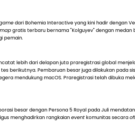
x game
dari Bohemia Interactive yang kini hadir dengan V
map
gratis terbaru bernama "Kolguyev" dengan medan b
agi pemain.
encatat lebih dari delapan juta praregistrasi global menj
 tes berikutnya. Pembaruan besar juga dilakukan pada sist
 segera mendukung macOS. Praregistrasi telah dibuka mela
borasi besar dengan Persona 5 Royal pada Juli mendatan
igus menghadirkan rangkaian
event
komunitas secara
of