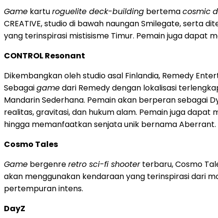
Game
kartu
roguelite deck-building
bertema
cosmic
d
CREATIVE, studio di bawah naungan Smilegate, serta di
yang terinspirasi mistisisme Timur. Pemain juga dapa
CONTROL Resonant
Dikembangkan oleh studio asal Finlandia, Remedy En
Sebagai
game
dari Remedy dengan lokalisasi terlengka
Mandarin Sederhana. Pemain akan berperan sebagai Dy
realitas, gravitasi, dan hukum alam. Pemain juga dapat 
hingga memanfaatkan senjata unik bernama Aberrant.
Cosmo Tales
Game
bergenre
retro sci-fi shooter
terbaru, Cosmo Tal
akan menggunakan kendaraan yang terinspirasi dari mo
pertempuran intens.
DayZ