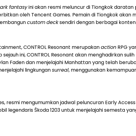
ark fantasy
ini akan resmi meluncur di Tiongkok daratan
terbitkan oleh Tencent Games. Pemain di Tiongkok akan m
t membangun
custom
deck
sendiri dengan berbagai konte
tertainment, CONTROL Resonant merupakan
action
RPG yan
p sejauh ini, CONTROL Resonant akan menghadirkan sulih
lan Faden dan menjelajahi Manhattan yang telah berub
menjelajahi lingkungan
surreal
, menggunakan kemampuan 
es, resmi mengumumkan jadwal peluncuran Early Acce
bil legendaris Škoda 1203 untuk menjelajahi semesta y