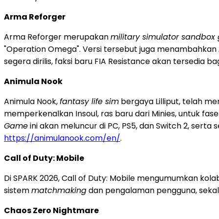
Arma Reforger
Arma Reforger merupakan
military simulator sandbo
"Operation Omega". Versi tersebut juga menambahkan
segera dirilis, faksi baru FIA Resistance akan tersedia b
Animula Nook
Animula Nook,
fantasy life sim
bergaya Lilliput, telah m
memperkenalkan Insoul, ras baru dari Minies, untuk fase
Game
ini akan meluncur di PC, PS5, dan Switch 2, serta
https://animulanook.com/en/
.
Call of Duty: Mobile
Di SPARK 2026, Call of Duty: Mobile mengumumkan kola
sistem
matchmaking
dan pengalaman pengguna, sekal
Chaos Zero Nightmare