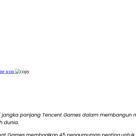
 jangka panjang Tencent Games dalam membangun mas
h dunia.
cent Games membagikan 45 pengumuman penting untuk p