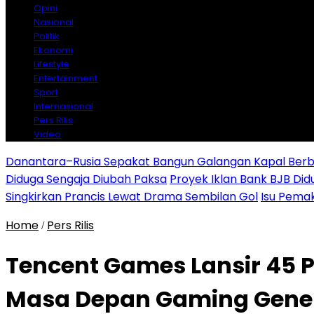
Opini
Nasional
Politik
Ekonomi
Lifestyle
Entertainment
Sport
Internasional
Pers Rilis
Video
Danantara–Rusia Sepakat Bangun Galangan Kapal Berba
Diduga Sengaja Diubah Paksa
Proyek Iklan Bank BJB Did
Singkirkan Prancis Lewat Drama Sembilan Gol
Isu Pemak
Home
Pers Rilis
/
Tencent Games Lansir 45 
Masa Depan Gaming Gener