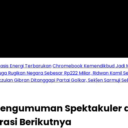
sis Energi Terbarukan
Chromebook Kemendikbud Jadi Mas
uga Rugikan Negara Sebesar Rp222 Miliar, Ridwan Kamil S
zulan Gibran Ditanggapi Partai Golkar, Sekǰen Sarmuji S
Pengumuman Spektakuler d
asi Berikutnya