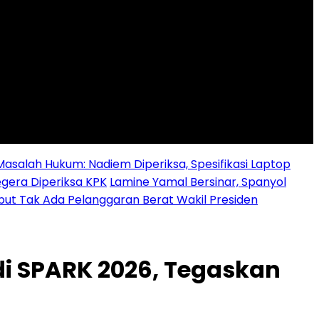
alah Hukum: Nadiem Diperiksa, Spesifikasi Laptop
egera Diperiksa KPK
Lamine Yamal Bersinar, Spanyol
ebut Tak Ada Pelanggaran Berat Wakil Presiden
i SPARK 2026, Tegaskan