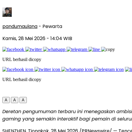
pandumaulana
- Pewarta
Kamis, 28 Mei 2026
- 14:04 WIB
URL berhasil dicopy
URL berhasil dicopy
A
A
A
Deretan pengumuman terbaru ini menegaskan ambisi
gaming yang semakin interaktif bagi pemain di seluru
SHENZHEN, Tiongkok, 28 Mei 2026 /PRNewswire/ — Ten