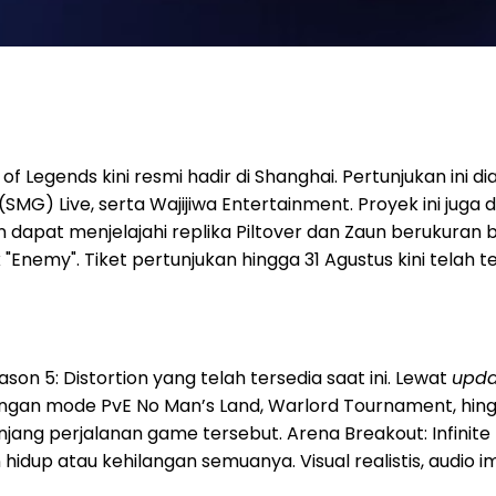
of Legends kini resmi hadir di Shanghai. Pertunjukan ini
MG) Live, serta Wajijiwa Entertainment. Proyek ini jug
dapat menjelajahi replika Piltover dan Zaun berukuran b
"Enemy". Tiket pertunjukan hingga 31 Agustus kini telah t
on 5: Distortion yang telah tersedia saat ini. Lewat
upda
ngan mode PvE No Man’s Land, Warlord Tournament, hing
njang perjalanan game tersebut. Arena Breakout: Infini
hidup atau kehilangan semuanya. Visual realistis, audio 