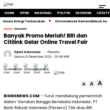
HOME
OPINI
NASIONAL
POLITIK
EKONOMI
LIFESTY
asis Energi Terbarukan
Chromebook Kemendikbud Jadi Masa
/
Home
Ekonomi
Banyak Promo Meriah! BRI dan
Citilink Gelar Online Travel Fair
Opini Indonesia
- Pewarta
Selasa, 5 Desember 2023
- 20:49 WIB
A
A
A
BISNISNEWS.COM
– Turut mendukung pemerintah
dalam ‘Gerakan Bangga Berwisata Indonesia’, PT
Bank Rakyat Indonesia (Persero) Tbk atau BRI