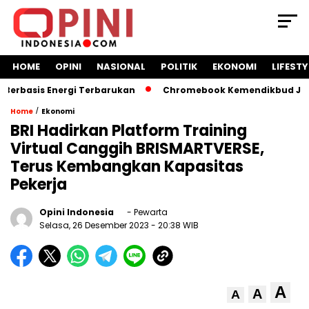
HOME
OPINI
NASIONAL
POLITIK
EKONOMI
LIFESTY
rbasis Energi Terbarukan
Chromebook Kemendikbud Jadi Ma
/
Home
Ekonomi
BRI Hadirkan Platform Training
Virtual Canggih BRISMARTVERSE,
Terus Kembangkan Kapasitas
Pekerja
Opini Indonesia
- Pewarta
Selasa, 26 Desember 2023
- 20:38 WIB
A
A
A