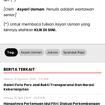
[Oleh :
Asyari Usman
. Penulis adalah wartawan
senior]
(*) Untuk membaca tulisan Asyari Usman yang
lainnya, silahkan
KLIK DI SINI.
Tag :
Asyari Usman
Jokowi
Spanduk Raja
BERITA TERKAIT
Selasa, 19 Agustus 2025 - 11:11 WIB
Galeri Foto Pers Jadi Bukti Transparansi Dan Narasi
Keberlanjutan
Selasa, 16 April 2024 - 11:04 WIB
Hangatnya Pertemuan Idul Fitri: Diskusi Perkembangan