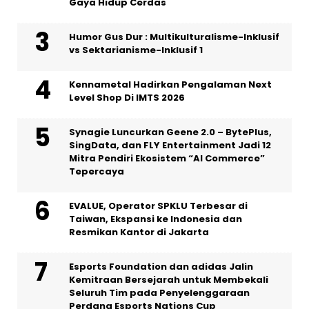
Gaya Hidup Cerdas
Humor Gus Dur : Multikulturalisme-Inklusif
vs Sektarianisme-Inklusif 1
Kennametal Hadirkan Pengalaman Next
Level Shop Di IMTS 2026
Synagie Luncurkan Geene 2.0 – BytePlus,
SingData, dan FLY Entertainment Jadi 12
Mitra Pendiri Ekosistem “AI Commerce”
Tepercaya
EVALUE, Operator SPKLU Terbesar di
Taiwan, Ekspansi ke Indonesia dan
Resmikan Kantor di Jakarta
Esports Foundation dan adidas Jalin
Kemitraan Bersejarah untuk Membekali
Seluruh Tim pada Penyelenggaraan
Perdana Esports Nations Cup