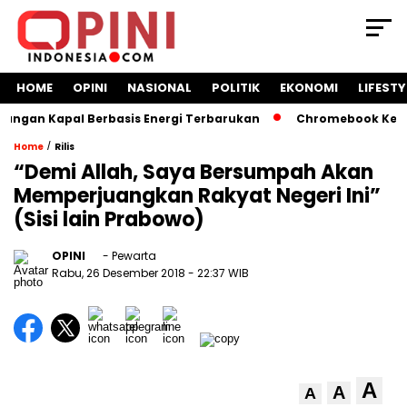
HOME
OPINI
NASIONAL
POLITIK
EKONOMI
LIFESTY
gan Kapal Berbasis Energi Terbarukan
Chromebook Kemendi
/
Home
Rilis
“Demi Allah, Saya Bersumpah Akan
Memperjuangkan Rakyat Negeri Ini”
(Sisi lain Prabowo)
OPINI
- Pewarta
Rabu, 26 Desember 2018
- 22:37 WIB
A
A
A