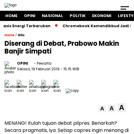
HOME
OPINI
NASIONAL
POLITIK
EKONOMI
LIFESTY
s Energi Terbarukan
Chromebook Kemendikbud Jadi Masalah
/
Home
Rilis
Diserang di Debat, Prabowo Makin
Banjir Simpati
OPINI
- Pewarta
Selasa, 19 Februari 2019
- 15:15 WIB
A
A
A
MENANG! Itulah tujuan debat pilpres. Benarkah?
Secara pragmatis, iya. Setiap capres ingin menang di