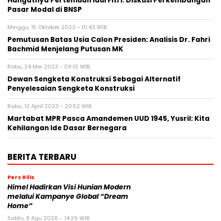
Hangatnya Pertemuan Idul Fitri: Diskusi Perkembangan
Pasar Modal di BNSP
Minggu, 15 Oktober 2023 - 10:43 WIB
Pemutusan Batas Usia Calon Presiden: Analisis Dr. Fahri
Bachmid Menjelang Putusan MK
Rabu, 24 Mei 2023 - 09:10 WIB
Dewan Sengketa Konstruksi Sebagai Alternatif
Penyelesaian Sengketa Konstruksi
Rabu, 12 April 2023 - 20:52 WIB
Martabat MPR Pasca Amandemen UUD 1945, Yusril: Kita
Kehilangan Ide Dasar Bernegara
BERITA TERBARU
Pers Rilis
Himel Hadirkan Visi Hunian Modern
melalui Kampanye Global “Dream
Home”
Sabtu, 8 Agu 2026 - 14:26 WIB