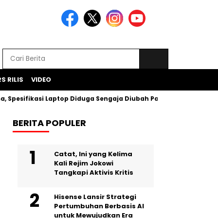
S RILIS
VIDEO
esifikasi Laptop Diduga Sengaja Diubah Paksa
Proyek Ikla
BERITA POPULER
Catat, Ini yang Kelima
Kali Rejim Jokowi
Tangkapi Aktivis Kritis
Hisense Lansir Strategi
Pertumbuhan Berbasis AI
untuk Mewujudkan Era