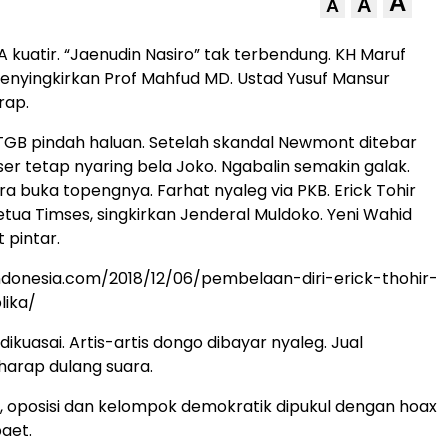
A
A
A
 kuatir. “Jaenudin Nasiro” tak terbendung. KH Maruf
nyingkirkan Prof Mahfud MD. Ustad Yusuf Mansur
rap.
GB pindah haluan. Setelah skandal Newmont ditebar
ser tetap nyaring bela Joko. Ngabalin semakin galak.
a buka topengnya. Farhat nyaleg via PKB. Erick Tohir
Ketua Timses, singkirkan Jenderal Muldoko. Yeni Wahid
t pintar.
indonesia.com/2018/12/06/pembelaan-diri-erick-thohir-
lika/
kuasai. Artis-artis dongo dibayar nyaleg. Jual
arap dulang suara.
tu, oposisi dan kelompok demokratik dipukul dengan hoax
aet.