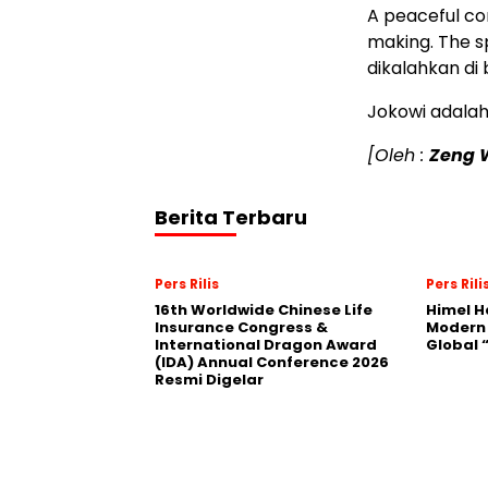
A peaceful con
making. The sp
dikalahkan di 
Jokowi adalah 
[Oleh :
Zeng 
Berita Terbaru
Pers Rilis
Pers Rili
16th Worldwide Chinese Life
Himel H
Insurance Congress &
Modern
International Dragon Award
Global
(IDA) Annual Conference 2026
Resmi Digelar