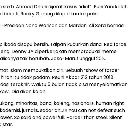
sakti. Ahmad Dhani dijerat kasus “idiot”. Buni Yani kalah.
ibacok. Rocky Gerung dilaporkan ke polisi.
-Presiden Neno Warisan dan Mardani Ali Sera berhasil
pilkada disapu bersih. Taipan kucurkan dana. Red force
teng. Denny JA diperkerjakan memproduksi meme
Analisanya tak berubah, Joko-Maruf unggul 20%.
 Umat Islam membuktikan diri. Sebuah “show of force”
hirah itu tidak padam. Reuni Akbar 212 tahun 2018
idasi terakhir. Waktu 5 bulan tidak bisa menyelamatkan
owi. Dia akan kalah.
ukong, minoritas, banci kaleng, nasionalis, human right
akademisi, jurnalis, sadarlah…!!! You can not defeat such
er. So solid and powerfull. Harder than steel. Silent
 star.