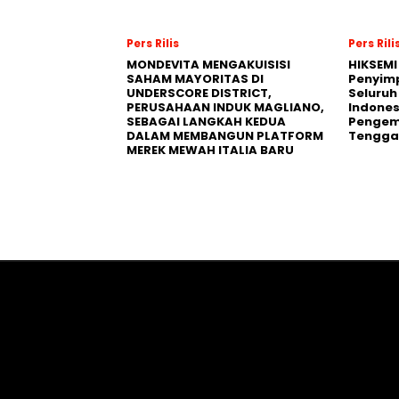
Pers Rilis
Pers Rili
MONDEVITA MENGAKUISISI
HIKSEMI
SAHAM MAYORITAS DI
Penyim
UNDERSCORE DISTRICT,
Seluruh
PERUSAHAAN INDUK MAGLIANO,
Indones
SEBAGAI LANGKAH KEDUA
Pengemb
DALAM MEMBANGUN PLATFORM
Tengga
MEREK MEWAH ITALIA BARU