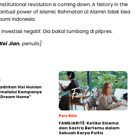
stitutional revolution is coming down. A history in the
iritual power of Islamic Rahmatan Lil Alamin tidak bisa
bumi Indonesia.
investasi negatif. Dia bakal tumbang di pilpres.
Wei Jian
, penulis]
s
adirkan Visi Hunian
 melalui Kampanye
 “Dream Home”
Pers Rilis
FAMILIARITÉ: Ketika Sinema
dan Sastra Bertemu dalam
Sebuah Karya Puitis