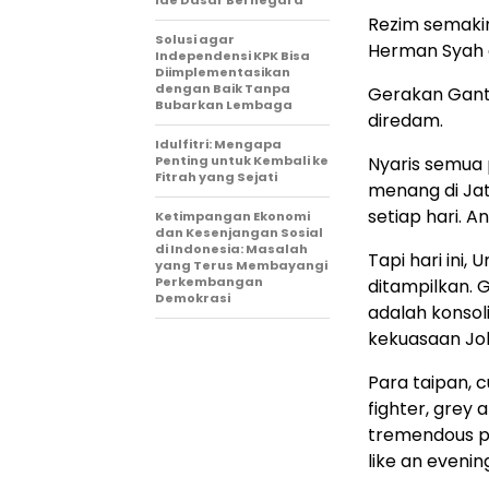
Ide Dasar Bernegara
Rezim semakin 
Solusi agar
Herman Syah d
Independensi KPK Bisa
Diimplementasikan
dengan Baik Tanpa
Gerakan Ganti
Bubarkan Lembaga
diredam.
Idulfitri: Mengapa
Penting untuk Kembali ke
Nyaris semua 
Fitrah yang Sejati
menang di Ja
setiap hari. 
Ketimpangan Ekonomi
dan Kesenjangan Sosial
di Indonesia: Masalah
Tapi hari ini,
yang Terus Membayangi
Perkembangan
ditampilkan. G
Demokrasi
adalah konsol
kekuasaan Jok
Para taipan, c
fighter, grey 
tremendous pow
like an evening