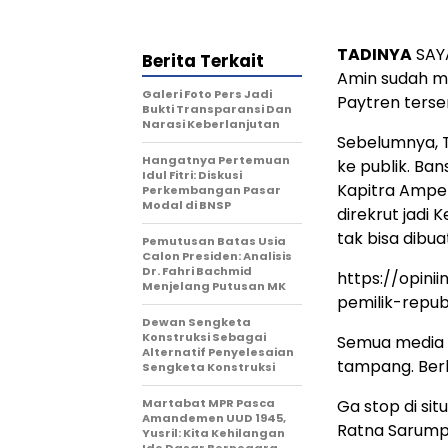
TADINYA
SAYA
Berita Terkait
Amin sudah me
Galeri Foto Pers Jadi
Paytren terse
Bukti Transparansi Dan
Narasi Keberlanjutan
Sebelumnya, T
Hangatnya Pertemuan
ke publik. Ban
Idul Fitri: Diskusi
Kapitra Amper
Perkembangan Pasar
Modal di BNSP
direkrut jadi 
tak bisa dibua
Pemutusan Batas Usia
Calon Presiden: Analisis
Dr. Fahri Bachmid
https://opini
Menjelang Putusan MK
pemilik-repub
Dewan Sengketa
Konstruksi Sebagai
Semua media di
Alternatif Penyelesaian
tampang. Berh
Sengketa Konstruksi
Martabat MPR Pasca
Ga stop di si
Amandemen UUD 1945,
Ratna Sarump
Yusril: Kita Kehilangan