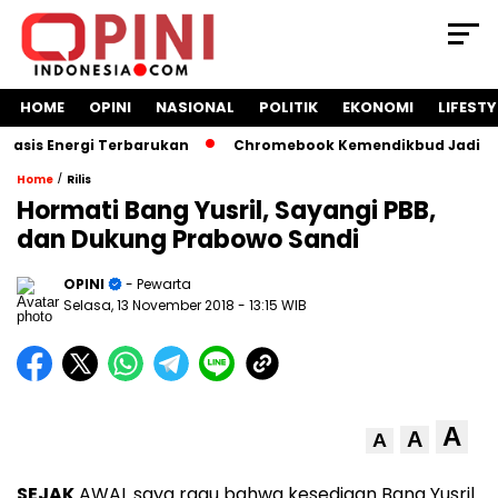
HOME
OPINI
NASIONAL
POLITIK
EKONOMI
LIFESTY
is Energi Terbarukan
Chromebook Kemendikbud Jadi Masala
/
Home
Rilis
Hormati Bang Yusril, Sayangi PBB,
dan Dukung Prabowo Sandi
OPINI
- Pewarta
Selasa, 13 November 2018
- 13:15 WIB
A
A
A
SEJAK
AWAL saya ragu bahwa kesediaan Bang Yusril