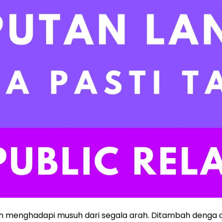
 menghadapi musuh dari segala arah. Ditambah denga an