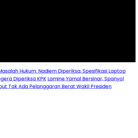
alah Hukum: Nadiem Diperiksa, Spesifikasi Laptop
egera Diperiksa KPK
Lamine Yamal Bersinar, Spanyol
ebut Tak Ada Pelanggaran Berat Wakil Presiden