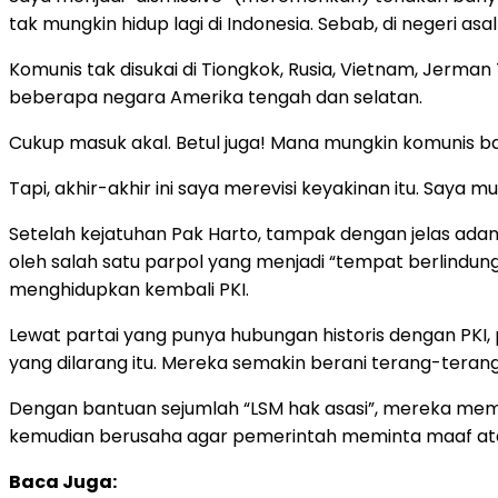
tak mungkin hidup lagi di Indonesia. Sebab, di negeri as
Komunis tak disukai di Tiongkok, Rusia, Vietnam, Jerman
beberapa negara Amerika tengah dan selatan.
Cukup masuk akal. Betul juga! Mana mungkin komunis ba
Tapi, akhir-akhir ini saya merevisi keyakinan itu. Saya m
Setelah kejatuhan Pak Harto, tampak dengan jelas ada
oleh salah satu parpol yang menjadi “tempat berlind
menghidupkan kembali PKI.
Lewat partai yang punya hubungan historis dengan PKI,
yang dilarang itu. Mereka semakin berani terang-teran
Dengan bantuan sejumlah “LSM hak asasi”, mereka mem
kemudian berusaha agar pemerintah meminta maaf ata
Baca Juga: