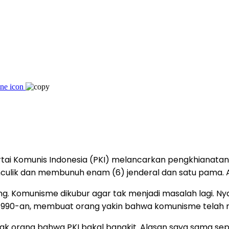
m, Partai Komunis Indonesia (PKI) melancarkan pengkhian
culik dan membunuh enam (6) jenderal dan satu pama. Al
rang. Komunisme dikubur agar tak menjadi masalah lagi.
1990-an, membuat orang yakin bahwa komunisme telah mat
yak orang bahwa PKI bakal bangkit. Alasan saya sama s