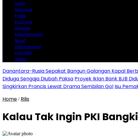
Opini
Nasional
Politik
Ekonomi
Lifestyle
Entertainment
Sport
Internasional
Pers Rilis
Video
Danantara–Rusia Sepakat Bangun Galangan Kapal Berba
Diduga Sengaja Diubah Paksa
Proyek Iklan Bank BJB Did
Singkirkan Prancis Lewat Drama Sembilan Gol
Isu Pemak
Home
Rilis
/
Kalau Tak Ingin PKI Bang