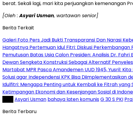
berat. Sekali lagi, mari kita perjuangkan kemenangan
[Oleh :
Asyari Usman
, wartawan senior]
Berita Terkait
Galeri Foto Pers Jadi Bukti Transparansi Dan Narasi Keb
Hangatnya Pertemuan Idul Fitri: Diskusi Perkembangan 
Pemutusan Batas Usia Calon Presiden: Analisis Dr. Fahr
Dewan Sengketa Konstruksi Sebagai Alternatif Penyeles
Martabat MPR Pasca Amandemen UUD 1945, Yusril: Kita 
Solusi agar Independensi KPK Bisa Diimplementasikan
Idulfitri: Mengapa Penting untuk Kembali ke Fitrah yang S
Ketimpangan Ekonomi dan Kesenjangan Sosial di Indo
Tag :
Asyari Usman
bahaya laten komunis
G 30 S PKI
Pra
Berita Terbaru