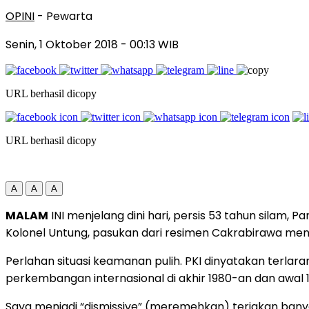
OPINI
- Pewarta
Senin, 1 Oktober 2018
- 00:13 WIB
URL berhasil dicopy
URL berhasil dicopy
A
A
A
MALAM
INI menjelang dini hari, persis 53 tahun sila
Kolonel Untung, pasukan dari resimen Cakrabirawa men
Perlahan situasi keamanan pulih. PKI dinyatakan terla
perkembangan internasional di akhir 1980-an dan awal 
Saya menjadi “dismissive” (meremehkan) teriakan ban