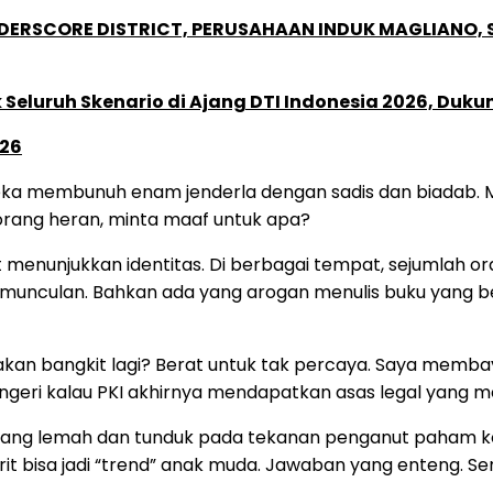
NDERSCORE DISTRICT, PERUSAHAAN INDUK MAGLIANO
Seluruh Skenario di Ajang DTI Indonesia 2026, Duk
026
a membunuh enam jenderla dengan sadis dan biadab. M
rang heran, minta maaf untuk apa?
at menunjukkan identitas. Di berbagai tempat, sejumlah
munculan. Bahkan ada yang arogan menulis buku yang ber
akan bangkit lagi? Berat untuk tak percaya. Saya memb
geri kalau PKI akhirnya mendapatkan asas legal yang me
ng lemah dan tunduk pada tekanan penganut paham komun
t bisa jadi “trend” anak muda. Jawaban yang enteng. Se