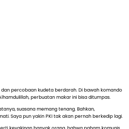
atan dan percobaan kudeta berdarah. Di bawah komando
hamdulillah, perbuatan makar ini bisa ditumpas.
 Nyatanya, suasana memang tenang. Bahkan,
i. Saya pun yakin PKI tak akan pernah berkedip lagi.
eperti keyakinan banyak orang, bahwa paham komunis