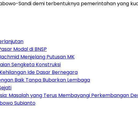
 Prabowo-Sandi demi terbentuknya pemerintahan yang kua
erlanjutan
Pasar Modal di BNSP
i Bachmid Menjelang Putusan MK
aian Sengketa Konstruksi
Kehilangan Ide Dasar Bernegara
 dengan Baik Tanpa Bubarkan Lembaga
ejati
nesia: Masalah yang Terus Membayangi Perkembangan De
bowo Subianto