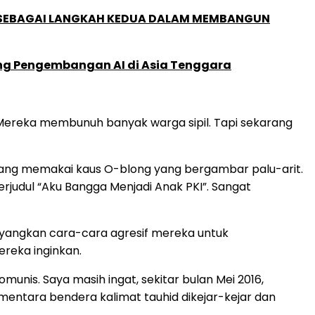
, SEBAGAI LANGKAH KEDUA DALAM MEMBANGUN
ung Pengembangan AI di Asia Tenggara
ereka membunuh banyak warga sipil. Tapi sekarang
 orang memakai kaus O-blong yang bergambar palu-arit.
judul “Aku Bangga Menjadi Anak PKI”. Sangat
ayangkan cara-cara agresif mereka untuk
reka inginkan.
is. Saya masih ingat, sekitar bulan Mei 2016,
mentara bendera kalimat tauhid dikejar-kejar dan