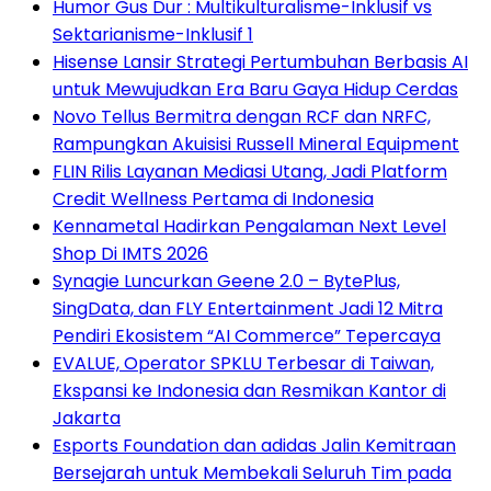
Humor Gus Dur : Multikulturalisme-Inklusif vs
Sektarianisme-Inklusif 1
Hisense Lansir Strategi Pertumbuhan Berbasis AI
untuk Mewujudkan Era Baru Gaya Hidup Cerdas
Novo Tellus Bermitra dengan RCF dan NRFC,
Rampungkan Akuisisi Russell Mineral Equipment
FLIN Rilis Layanan Mediasi Utang, Jadi Platform
Credit Wellness Pertama di Indonesia
Kennametal Hadirkan Pengalaman Next Level
Shop Di IMTS 2026
Synagie Luncurkan Geene 2.0 – BytePlus,
SingData, dan FLY Entertainment Jadi 12 Mitra
Pendiri Ekosistem “AI Commerce” Tepercaya
EVALUE, Operator SPKLU Terbesar di Taiwan,
Ekspansi ke Indonesia dan Resmikan Kantor di
Jakarta
Esports Foundation dan adidas Jalin Kemitraan
Bersejarah untuk Membekali Seluruh Tim pada