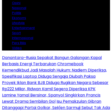
Opini
Nasional
Politik
Ekonomi
Lifestyle
Entertainment
Sport
Internasional
Pers Rilis
Video
Danantara–Rusia Sepakat Bangun Galangan Kapal
Berbasis Energi Terbarukan
Chromebook
Kemendikbud Jadi Masalah Hukum: Nadiem Diperiksa,
Spesifikasi Laptop Diduga Sengaja Diubah Paksa
Proyek Iklan Bank BJB Diduga Rugikan Negara Sebesar
Rp222 Miliar, Ridwan Kamil Segera Diperiksa KPK
Lamine Yamal Bersinar, Spanyol Singkirkan Prancis
Lewat Drama Sembilan Gol
Isu Pemakzulan Gibran
Ditanggapi Partai Golkar, Sekǰen Sarmuji Sebut Tak Ada