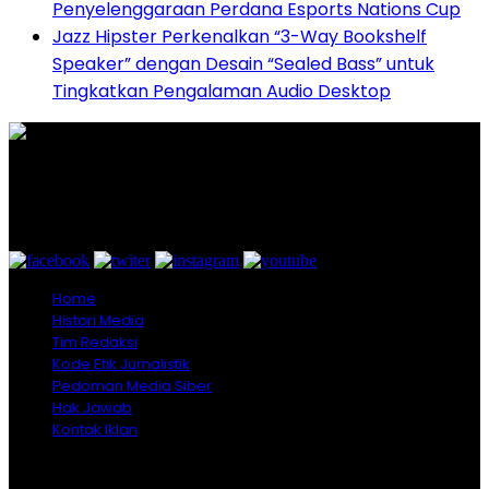
Penyelenggaraan Perdana Esports Nations Cup
Jazz Hipster Perkenalkan “3-Way Bookshelf
Speaker” dengan Desain “Sealed Bass” untuk
Tingkatkan Pengalaman Audio Desktop
Graha Media Center,
Bogor - Indonesia
untukredaksi@gmail.com
+628557777888
Home
Histori Media
Tim Redaksi
Kode Etik Jurnalistik
Pedoman Media Siber
Hak Jawab
Kontak Iklan
Copyright © 2026 Opiniindonesia.com - All Rights