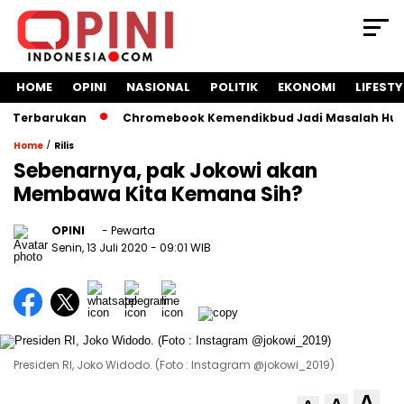
HOME
OPINI
NASIONAL
POLITIK
EKONOMI
LIFESTY
rbarukan
Chromebook Kemendikbud Jadi Masalah Hukum: Nad
/
Home
Rilis
Sebenarnya, pak Jokowi akan
Membawa Kita Kemana Sih?
OPINI
- Pewarta
Senin, 13 Juli 2020
- 09:01 WIB
Presiden RI, Joko Widodo. (Foto : Instagram @jokowi_2019)
A