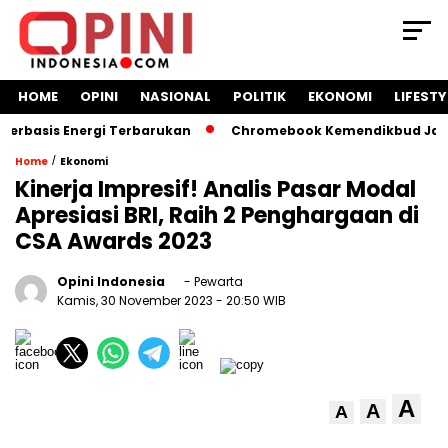
HOME
OPINI
NASIONAL
POLITIK
EKONOMI
LIFESTY
basis Energi Terbarukan
Chromebook Kemendikbud Jadi Mas
/
Home
Ekonomi
Kinerja Impresif! Analis Pasar Modal
Apresiasi BRI, Raih 2 Penghargaan di
CSA Awards 2023
Opini Indonesia
- Pewarta
Kamis, 30 November 2023
- 20:50 WIB
A
A
A