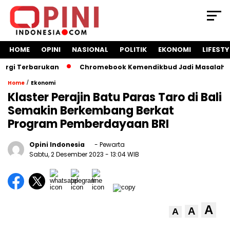
HOME
OPINI
NASIONAL
POLITIK
EKONOMI
LIFESTY
 Terbarukan
Chromebook Kemendikbud Jadi Masalah Hukum: 
/
Home
Ekonomi
Klaster Perajin Batu Paras Taro di Bali
Semakin Berkembang Berkat
Program Pemberdayaan BRI
Opini Indonesia
- Pewarta
Sabtu, 2 Desember 2023
- 13:04 WIB
A
A
A