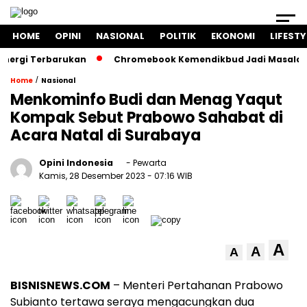
HOME
OPINI
NASIONAL
POLITIK
EKONOMI
LIFESTY
gi Terbarukan
Chromebook Kemendikbud Jadi Masalah Hukum:
/
Home
Nasional
Menkominfo Budi dan Menag Yaqut
Kompak Sebut Prabowo Sahabat di
Acara Natal di Surabaya
Opini Indonesia
- Pewarta
Kamis, 28 Desember 2023
- 07:16 WIB
A
A
A
BISNISNEWS.COM
– Menteri Pertahanan Prabowo
Subianto tertawa seraya mengacungkan dua