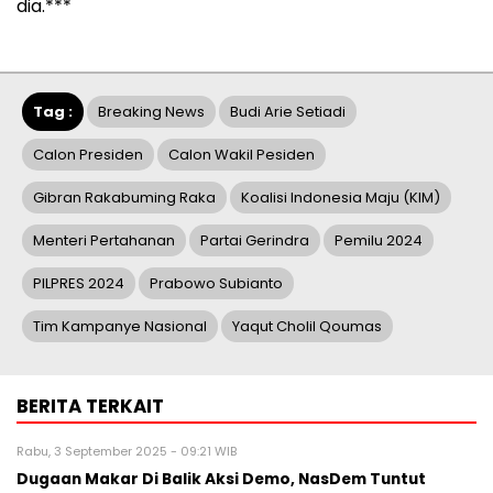
dia.***
Tag :
Breaking News
Budi Arie Setiadi
Calon Presiden
Calon Wakil Pesiden
Gibran Rakabuming Raka
Koalisi Indonesia Maju (KIM)
Menteri Pertahanan
Partai Gerindra
Pemilu 2024
PILPRES 2024
Prabowo Subianto
Tim Kampanye Nasional
Yaqut Cholil Qoumas
BERITA TERKAIT
Rabu, 3 September 2025 - 09:21 WIB
Dugaan Makar Di Balik Aksi Demo, NasDem Tuntut