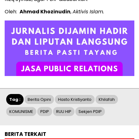
Oleh:
Ahmad Khozinudin
,
Aktivis Islam.
Tag :
Berita Opini
Hasto Kristiyanto
Khilafah
KOMUNISME
PDIP
RUU HIP
Sekjen PDIP
BERITA TERKAIT