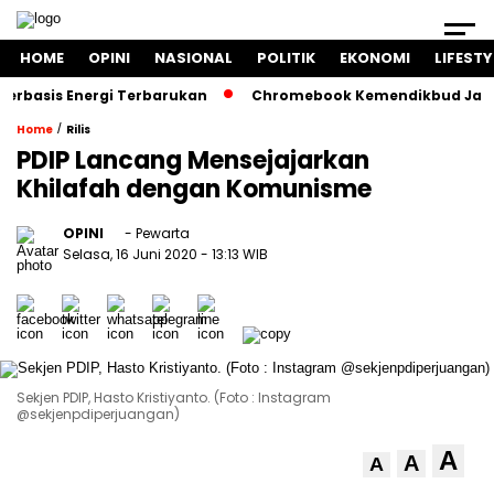
HOME
OPINI
NASIONAL
POLITIK
EKONOMI
LIFESTY
asis Energi Terbarukan
Chromebook Kemendikbud Jadi Masa
/
Home
Rilis
PDIP Lancang Mensejajarkan
Khilafah dengan Komunisme
OPINI
- Pewarta
Selasa, 16 Juni 2020
- 13:13 WIB
Sekjen PDIP, Hasto Kristiyanto. (Foto : Instagram
@sekjenpdiperjuangan)
A
A
A