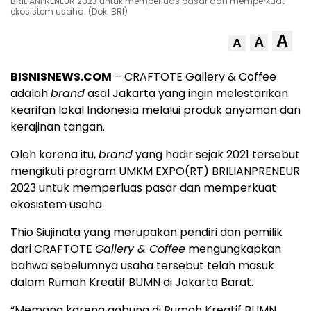
BRILIANPRENEUR 2023 untuk memperluas pasar dan memperkuat
ekosistem usaha. (Dok. BRI)
A
A
A
BISNISNEWS.COM
– CRAFTOTE Gallery & Coffee
adalah
brand
asal Jakarta yang ingin melestarikan
kearifan lokal Indonesia melalui produk anyaman dan
kerajinan tangan.
Oleh karena itu,
brand
yang hadir sejak 2021 tersebut
mengikuti program UMKM EXPO(RT) BRILIANPRENEUR
2023 untuk memperluas pasar dan memperkuat
ekosistem usaha.
Thio Siujinata yang merupakan pendiri dan pemilik
dari CRAFTOTE
Gallery & Coffee
mengungkapkan
bahwa sebelumnya usaha tersebut telah masuk
dalam Rumah Kreatif BUMN di Jakarta Barat.
“Memang karena gabung di Rumah Kreatif BUMN