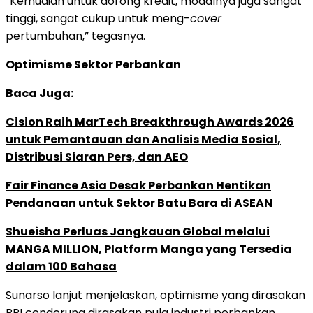
“Kemudian untuk dorong kredit, modalnya juga sangat
tinggi, sangat cukup untuk meng-
cover
pertumbuhan,” tegasnya.
Optimisme Sektor Perbankan
Baca Juga:
Cision Raih MarTech Breakthrough Awards 2026
untuk Pemantauan dan Analisis Media Sosial,
Distribusi Siaran Pers, dan AEO
Fair Finance Asia Desak Perbankan Hentikan
Pendanaan untuk Sektor Batu Bara di ASEAN
Shueisha Perluas Jangkauan Global melalui
MANGA MILLION, Platform Manga yang Tersedia
dalam 100 Bahasa
Sunarso lanjut menjelaskan, optimisme yang dirasakan
BRI cenderung dirasakan pula industri perbankan