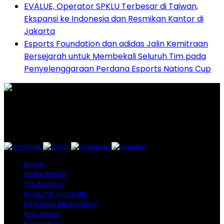
EVALUE, Operator SPKLU Terbesar di Taiwan,
Ekspansi ke Indonesia dan Resmikan Kantor di
Jakarta
Esports Foundation dan adidas Jalin Kemitraan
Bersejarah untuk Membekali Seluruh Tim pada
Penyelenggaraan Perdana Esports Nations Cup
Graha Media Center,
Bogor - Indonesia
untukredaksi@gmail.com
+628557777888
Home
Histori Media
Tim Redaksi
Kode Etik Jurnalistik
Pedoman Media Siber
Hak Jawab
Kontak Iklan