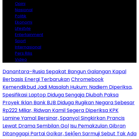
Opini
Nasional
Politik
Ekonomi
Lifestyle
Entertainment
Sport
Internasional
Pers Rilis
Video
Danantara–Rusia Sepakat Bangun Galangan Kapal
Berbasis Energi Terbarukan
Chromebook
Kemendikbud Jadi Masalah Hukum: Nadiem Diperiksa,
Spesifikasi Laptop Diduga Sengaja Diubah Paksa
Proyek Iklan Bank BJB Diduga Rugikan Negara Sebesar
Rp222 Miliar, Ridwan Kamil Segera Diperiksa KPK
Lamine Yamal Bersinar, Spanyol Singkirkan Prancis
Lewat Drama Sembilan Gol
Isu Pemakzulan Gibran
Ditanggapi Partai Golkar, Sekǰen Sarmuji Sebut Tak Ada