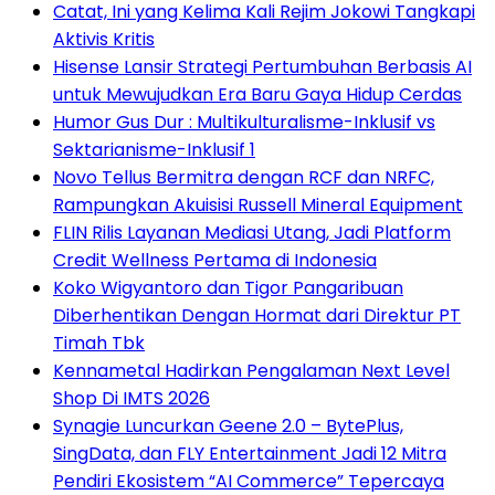
Catat, Ini yang Kelima Kali Rejim Jokowi Tangkapi
Aktivis Kritis
Hisense Lansir Strategi Pertumbuhan Berbasis AI
untuk Mewujudkan Era Baru Gaya Hidup Cerdas
Humor Gus Dur : Multikulturalisme-Inklusif vs
Sektarianisme-Inklusif 1
Novo Tellus Bermitra dengan RCF dan NRFC,
Rampungkan Akuisisi Russell Mineral Equipment
FLIN Rilis Layanan Mediasi Utang, Jadi Platform
Credit Wellness Pertama di Indonesia
Koko Wigyantoro dan Tigor Pangaribuan
Diberhentikan Dengan Hormat dari Direktur PT
Timah Tbk
Kennametal Hadirkan Pengalaman Next Level
Shop Di IMTS 2026
Synagie Luncurkan Geene 2.0 – BytePlus,
SingData, dan FLY Entertainment Jadi 12 Mitra
Pendiri Ekosistem “AI Commerce” Tepercaya