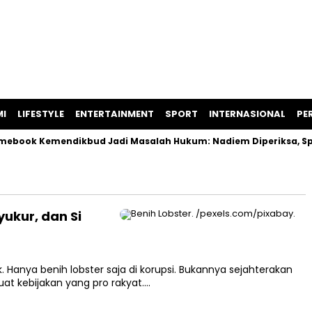
I
LIFESTYLE
ENTERTAINMENT
SPORT
INTERNASIONAL
PER
ook Kemendikbud Jadi Masalah Hukum: Nadiem Diperiksa, Spesi
yukur, dan Si
. Hanya benih lobster saja di korupsi. Bukannya sejahterakan
t kebijakan yang pro rakyat….