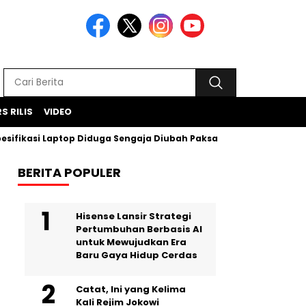
S RILIS
VIDEO
fikasi Laptop Diduga Sengaja Diubah Paksa
Proyek Iklan B
BERITA POPULER
Hisense Lansir Strategi
Pertumbuhan Berbasis AI
untuk Mewujudkan Era
Baru Gaya Hidup Cerdas
Catat, Ini yang Kelima
Kali Rejim Jokowi