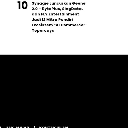
Synagie Luncurkan Geene
2.0 – BytePlus, SingData,
dan FLY Entertainment
Jadi 12 Mitra Pendiri
Ekosistem “AI Commerce”
Tepercaya
HAK JAWAB
KONTAK IKLAN