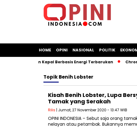
HOME
OPINI
NASIONAL
POLITIK
EKONOM
angun Galangan Kapal Berbasis Energi Terbarukan
Chromeb
Topik
Benih Lobster
Kisah Benih Lobster, Lupa Bers
Tamak yang Serakah
Rilis
| Jumat, 27 November 2020 - 13:47 WIB
OPINI INDONESIA – Sebut saja orang tamak
nelayan atau petambak. Bukannya memua