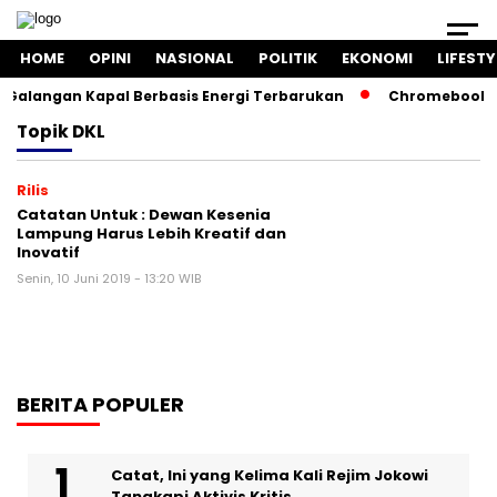
HOME
OPINI
NASIONAL
POLITIK
EKONOMI
LIFESTY
Galangan Kapal Berbasis Energi Terbarukan
Chromebook Ke
Topik
DKL
Rilis
Catatan Untuk : Dewan Kesenia
Lampung Harus Lebih Kreatif dan
Inovatif
Senin, 10 Juni 2019 - 13:20 WIB
BERITA POPULER
Catat, Ini yang Kelima Kali Rejim Jokowi
Tangkapi Aktivis Kritis