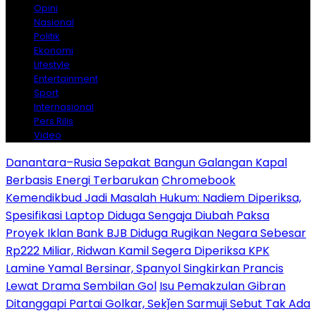
Opini
Nasional
Politik
Ekonomi
Lifestyle
Entertainment
Sport
Internasional
Pers Rilis
Video
Danantara–Rusia Sepakat Bangun Galangan Kapal
Berbasis Energi Terbarukan
Chromebook
Kemendikbud Jadi Masalah Hukum: Nadiem Diperiksa,
Spesifikasi Laptop Diduga Sengaja Diubah Paksa
Proyek Iklan Bank BJB Diduga Rugikan Negara Sebesar
Rp222 Miliar, Ridwan Kamil Segera Diperiksa KPK
Lamine Yamal Bersinar, Spanyol Singkirkan Prancis
Lewat Drama Sembilan Gol
Isu Pemakzulan Gibran
Ditanggapi Partai Golkar, Sekǰen Sarmuji Sebut Tak Ada