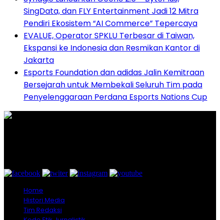
SingData, dan FLY Entertainment Jadi 12 Mitra
Pendiri Ekosistem “AI Commerce” Tepercaya
EVALUE, Operator SPKLU Terbesar di Taiwan,
Ekspansi ke Indonesia dan Resmikan Kantor di
Jakarta
Esports Foundation dan adidas Jalin Kemitraan
Bersejarah untuk Membekali Seluruh Tim pada
Penyelenggaraan Perdana Esports Nations Cup
Graha Media Center,
Bogor - Indonesia
untukredaksi@gmail.com
+628557777888
Home
Histori Media
Tim Redaksi
Kode Etik Jurnalistik