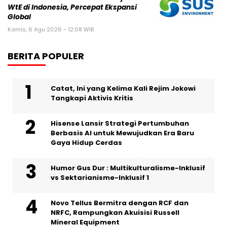
WtE di Indonesia, Percepat Ekspansi
Global
Kamis, 6 Agu 2026 - 12:08 WIB
BERITA POPULER
Catat, Ini yang Kelima Kali Rejim Jokowi
Tangkapi Aktivis Kritis
Hisense Lansir Strategi Pertumbuhan
Berbasis AI untuk Mewujudkan Era Baru
Gaya Hidup Cerdas
Humor Gus Dur : Multikulturalisme-Inklusif
vs Sektarianisme-Inklusif 1
Novo Tellus Bermitra dengan RCF dan
NRFC, Rampungkan Akuisisi Russell
Mineral Equipment