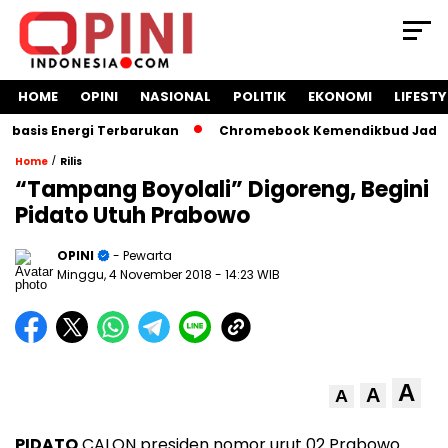
HOME
OPINI
NASIONAL
POLITIK
EKONOMI
LIFESTY
sis Energi Terbarukan
Chromebook Kemendikbud Jadi Masal
/
Home
Rilis
“Tampang Boyolali” Digoreng, Begini
Pidato Utuh Prabowo
OPINI
- Pewarta
Minggu, 4 November 2018
- 14:23 WIB
A
A
A
PIDATO
CALON presiden nomor urut 02 Prabowo