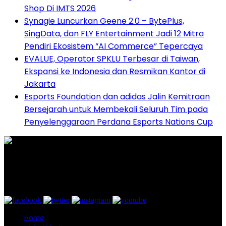
Shop Di IMTS 2026
Synagie Luncurkan Geene 2.0 – BytePlus,
SingData, dan FLY Entertainment Jadi 12 Mitra
Pendiri Ekosistem “AI Commerce” Tepercaya
EVALUE, Operator SPKLU Terbesar di Taiwan,
Ekspansi ke Indonesia dan Resmikan Kantor di
Jakarta
Esports Foundation dan adidas Jalin Kemitraan
Bersejarah untuk Membekali Seluruh Tim pada
Penyelenggaraan Perdana Esports Nations Cup
Graha Media Center,
Bogor - Indonesia
untukredaksi@gmail.com
+628557777888
Home