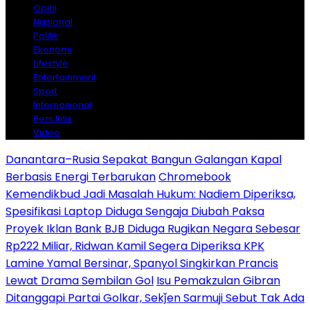
Opini
Nasional
Politik
Ekonomi
Lifestyle
Entertainment
Sport
Internasional
Pers Rilis
Video
Danantara–Rusia Sepakat Bangun Galangan Kapal
Berbasis Energi Terbarukan
Chromebook
Kemendikbud Jadi Masalah Hukum: Nadiem Diperiksa,
Spesifikasi Laptop Diduga Sengaja Diubah Paksa
Proyek Iklan Bank BJB Diduga Rugikan Negara Sebesar
Rp222 Miliar, Ridwan Kamil Segera Diperiksa KPK
Lamine Yamal Bersinar, Spanyol Singkirkan Prancis
Lewat Drama Sembilan Gol
Isu Pemakzulan Gibran
Ditanggapi Partai Golkar, Sekǰen Sarmuji Sebut Tak Ada