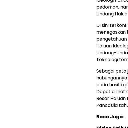
Ideologi Panca
pedoman, nam
Undang Haluan
Di sini terko
menegaskan b
pengetahuan 
Haluan Ideolo
Undang-Undan
Teknologi ter
Sebagai peta 
hubungannya 
pada hasil kaj
Dapat dilihat
Besar Haluan I
Pancasila tahu
Baca Juga: