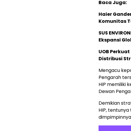
Baca Juga:
Haier Ganden
Komunitas T
SUS ENVIRONM
Ekspansi Glo
UOB Perkuat
Distribusi St
Mengacu kepa
Pengarah ters
HIP memiliki
Dewan Pengar
Demikian str
HIP, tentunya
dimpimpinnya