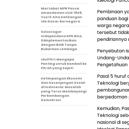
Ideologi Panca
Martabat MPR Pasca
Pembinaan ya
Amandemen UUD 1945,
Yusril: Kita Kehilangan
panduan bagi
Ide Dasar Bernegara
warga negara 
tersebut tidak 
Solusi agar
Independensi KPK Bisa
pendiriannya 
Diimplementasikan
dengan Baik Tanpa
Bubarkan Lembaga
Penyebutan is
Undang-Undang
Idulfitri: Mengapa
Penting untuk Kembali ke
Pengetahuan 
Fitrah yang Sejati
Pasal 5 huru
Ketimpangan Ekonomi
Teknologi be
dan Kesenjangan Sosial
di Indonesia: Masalah
pembangunan 
yang Terus Membayangi
Perkembangan
berpedoman pa
Demokrasi
Kemudian, Pas
Teknologi se
nasional di s