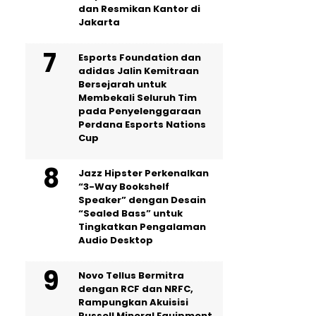
dan Resmikan Kantor di
Jakarta
Esports Foundation dan
adidas Jalin Kemitraan
Bersejarah untuk
Membekali Seluruh Tim
pada Penyelenggaraan
Perdana Esports Nations
Cup
Jazz Hipster Perkenalkan
“3-Way Bookshelf
Speaker” dengan Desain
“Sealed Bass” untuk
Tingkatkan Pengalaman
Audio Desktop
Novo Tellus Bermitra
dengan RCF dan NRFC,
Rampungkan Akuisisi
Russell Mineral Equipment