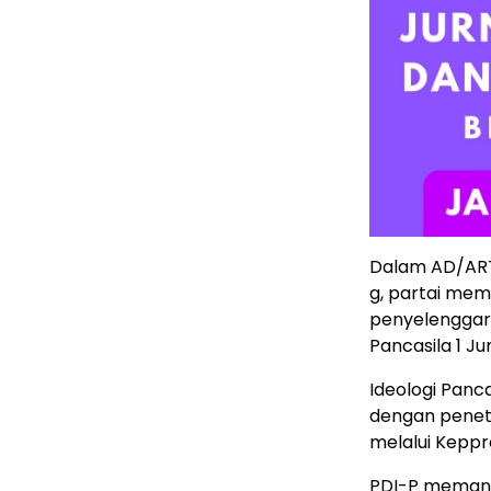
Dalam AD/ART 
g, partai me
penyelenggar
Pancasila 1 Ju
Ideologi Panc
dengan peneta
melalui Keppr
PDI-P memang