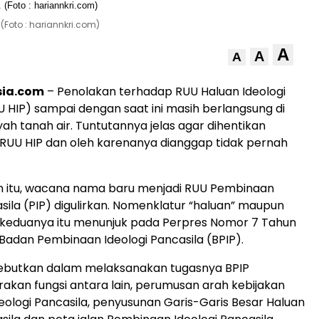
(Foto : hariannkri.com)
A
A
A
sia.com
– Penolakan terhadap RUU Haluan Ideologi
U HIP) sampai dengan saat ini masih berlangsung di
yah tanah air. Tuntutannya jelas agar dihentikan
UU HIP dan oleh karenanya dianggap tidak pernah
an itu, wacana nama baru menjadi RUU Pembinaan
asila (PIP) digulirkan. Nomenklatur “haluan” maupun
 keduanya itu menunjuk pada Perpres Nomor 7 Tahun
Badan Pembinaan Ideologi Pancasila (BPIP).
ebutkan dalam melaksanakan tugasnya BPIP
kan fungsi antara lain, perumusan arah kebijakan
ologi Pancasila, penyusunan Garis-Garis Besar Haluan