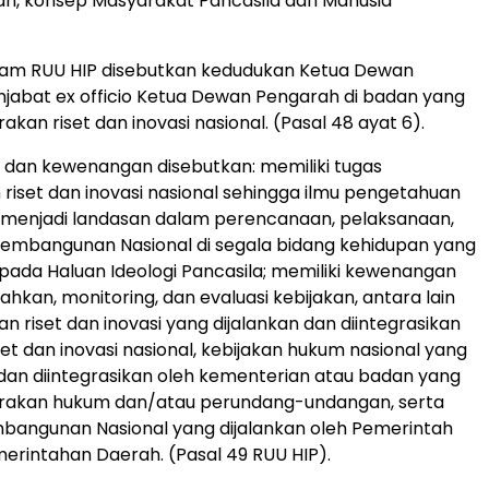
n, konsep Masyarakat Pancasila dan Manusia
lam RUU HIP disebutkan kedudukan Ketua Dewan
abat ex officio Ketua Dewan Pengarah di badan yang
kan riset dan inovasi nasional. (Pasal 48 ayat 6).
 dan kewenangan disebutkan: memiliki tugas
iset dan inovasi nasional sehingga ilmu pengetahuan
 menjadi landasan dalam perencanaan, pelaksanaan,
Pembangunan Nasional di segala bidang kehidupan yang
da Haluan Ideologi Pancasila; memiliki kewenangan
hkan, monitoring, dan evaluasi kebijakan, antara lain
n riset dan inovasi yang dijalankan dan diintegrasikan
et dan inovasi nasional, kebijakan hukum nasional yang
dan diintegrasikan oleh kementerian atau badan yang
akan hukum dan/atau perundang-undangan, serta
bangunan Nasional yang dijalankan oleh Pemerintah
erintahan Daerah. (Pasal 49 RUU HIP).