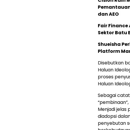
Cision Raih
Pemantauan d
dan AEO
Fair Financ
Sektor Batu 
Shueisha Pe
Platform Ma
Disebutkan b
Haluan Ideolo
proses peny
Haluan Ideolog
Sebagai catat
“pembinaan”, 
Menjadi jelas
diadopsi dalam
penyebutan se