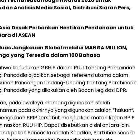
 MarTech Breakthrough Awards 2026 untuk
an Analisis Media Sosial, Distribusi Siaran Pers,
e Asia Desak Perbankan Hentikan Pendanaan untuk
Bara di ASEAN
rluas Jangkauan Global melalui MANGA MILLION,
nga yang Tersedia dalam 100 Bahasa
ahwa kedudukan GBHIP dalam RUU Tentang Pembinaan
gi Pancasila dijadikan sebagai referensi utama dalam
usunan Rancangan Undang-Undang Tentang Pembinaan
i Pancasila yang dilakukan oleh Badan Legislasi DPR.
an, pada awalnya memang digunakan istillah
namun pada akhirnya yang digunakan adalah “haluan”.
 pengakuan BPIP tersebut menjadikan materi kajian BPIP
 naskah RUU HIP. Dapat disebutkan disini antara lain,
ndi pokok Pancasila adalah Keadilan, Bertuhan secara