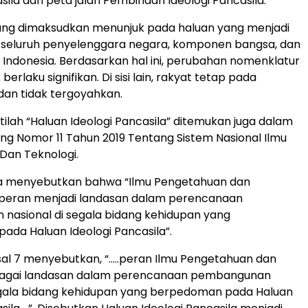
sila dan peta jalan Pembinaan Ideologi Pancasila.
ng dimaksudkan menunjuk pada haluan yang menjadi
 seluruh penyelenggara negara, komponen bangsa, dan
Indonesia. Berdasarkan hal ini, perubahan nomenklatur
berlaku signifikan. Di sisi lain, rakyat tetap pada
dan tidak tergoyahkan.
tilah “Haluan Ideologi Pancasila” ditemukan juga dalam
 Nomor 11 Tahun 2019 Tentang Sistem Nasional Ilmu
Dan Teknologi.
f a menyebutkan bahwa “Ilmu Pengetahuan dan
rperan menjadi landasan dalam perencanaan
nasional di segala bidang kehidupan yang
da Haluan Ideologi Pancasila”.
al 7 menyebutkan, “…..peran Ilmu Pengetahuan dan
bagai landasan dalam perencanaan pembangunan
egala bidang kehidupan yang berpedoman pada Haluan