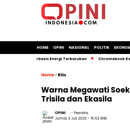
HOME
OPINI
NASIONAL
POLITIK
EKONOM
n Kapal Berbasis Energi Terbarukan
Chromebook Kemendikb
Home
Rilis
/
Warna Megawati Soeka
Trisila dan Ekasila
OPINI
- Pewarta
Jumat, 3 Juli 2020
- 15:52 WIB