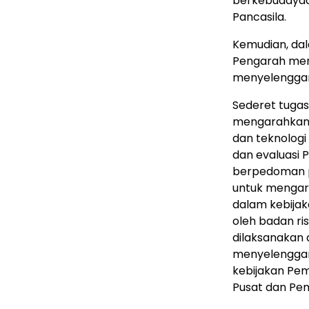
berkebudayaa
Pancasila.
Kemudian, da
Pengarah menj
menyelenggara
Sederet tugas
mengarahkan r
dan teknologi
dan evaluasi 
berpedoman pa
untuk mengara
dalam kebijaka
oleh badan ris
dilaksanakan 
menyelenggar
kebijakan Pem
Pusat dan Pem