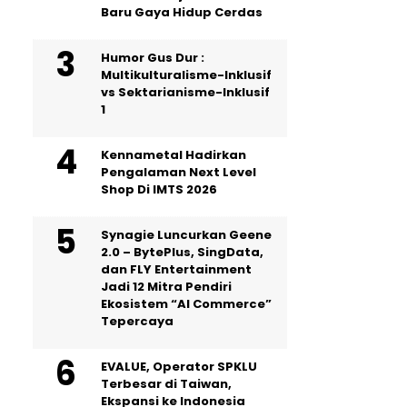
Baru Gaya Hidup Cerdas
Humor Gus Dur :
Multikulturalisme-Inklusif
vs Sektarianisme-Inklusif
1
Kennametal Hadirkan
Pengalaman Next Level
Shop Di IMTS 2026
Synagie Luncurkan Geene
2.0 – BytePlus, SingData,
dan FLY Entertainment
Jadi 12 Mitra Pendiri
Ekosistem “AI Commerce”
Tepercaya
EVALUE, Operator SPKLU
Terbesar di Taiwan,
Ekspansi ke Indonesia