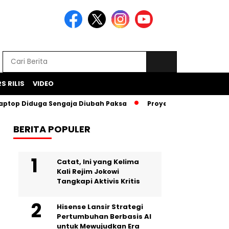
S RILIS
VIDEO
Diduga Sengaja Diubah Paksa
Proyek Iklan Bank BJB Diduga
BERITA POPULER
Catat, Ini yang Kelima
Kali Rejim Jokowi
Tangkapi Aktivis Kritis
Hisense Lansir Strategi
Pertumbuhan Berbasis AI
untuk Mewujudkan Era