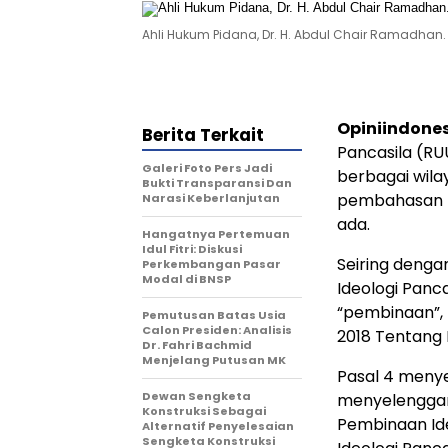
Ahli Hukum Pidana, Dr. H. Abdul Chair Ramadhan. 
Opiniindone
Berita Terkait
Pancasila (RU
Galeri Foto Pers Jadi
berbagai wila
Bukti Transparansi Dan
pembahasan R
Narasi Keberlanjutan
ada.
Hangatnya Pertemuan
Idul Fitri: Diskusi
Seiring deng
Perkembangan Pasar
Modal di BNSP
Ideologi Panc
“pembinaan”,
Pemutusan Batas Usia
Calon Presiden: Analisis
2018 Tentang 
Dr. Fahri Bachmid
Menjelang Putusan MK
Pasal 4 meny
Dewan Sengketa
menyelenggara
Konstruksi Sebagai
Pembinaan Ide
Alternatif Penyelesaian
Sengketa Konstruksi