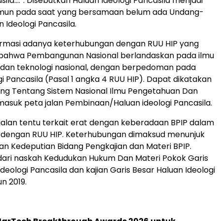
sila….”. Disebutkan Haluan Ideologi Pancasila menjadi
un pada saat yang bersamaan belum ada Undang-
 Ideologi Pancasila.
nfirmasi adanya keterhubungan dengan RUU HIP yang
ahwa Pembangunan Nasional berlandaskan pada ilmu
dan teknologi nasional, dengan berpedoman pada
gi Pancasila (Pasal 1 angka 4 RUU HIP). Dapat dikatakan
g Tentang Sistem Nasional Ilmu Pengetahuan Dan
masuk peta jalan Pembinaan/Haluan ideologi Pancasila.
jalan tentu terkait erat dengan keberadaan BPIP dalam
dengan RUU HIP. Keterhubungan dimaksud menunjuk
ian Kedeputian Bidang Pengkajian dan Materi BPIP.
 dari naskah Kedudukan Hukum Dan Materi Pokok Garis
deologi Pancasila dan kajian Garis Besar Haluan Ideologi
n 2019.