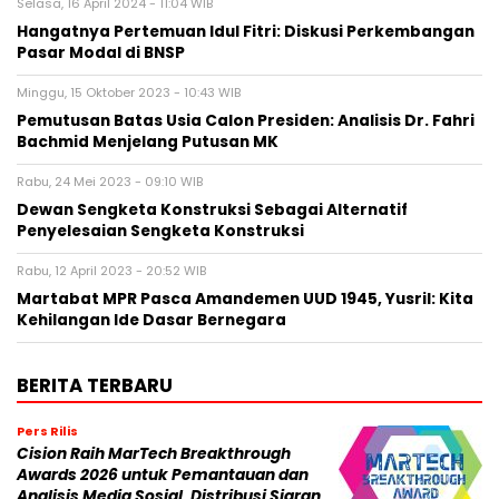
Selasa, 16 April 2024 - 11:04 WIB
Hangatnya Pertemuan Idul Fitri: Diskusi Perkembangan
Pasar Modal di BNSP
Minggu, 15 Oktober 2023 - 10:43 WIB
Pemutusan Batas Usia Calon Presiden: Analisis Dr. Fahri
Bachmid Menjelang Putusan MK
Rabu, 24 Mei 2023 - 09:10 WIB
Dewan Sengketa Konstruksi Sebagai Alternatif
Penyelesaian Sengketa Konstruksi
Rabu, 12 April 2023 - 20:52 WIB
Martabat MPR Pasca Amandemen UUD 1945, Yusril: Kita
Kehilangan Ide Dasar Bernegara
BERITA TERBARU
Pers Rilis
Cision Raih MarTech Breakthrough
Awards 2026 untuk Pemantauan dan
Analisis Media Sosial, Distribusi Siaran