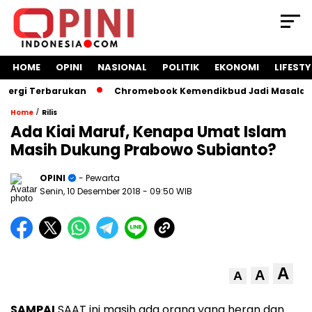
HOME
OPINI
NASIONAL
POLITIK
EKONOMI
LIFESTY
gi Terbarukan
Chromebook Kemendikbud Jadi Masalah Hukum
/
Home
Rilis
Ada Kiai Maruf, Kenapa Umat Islam
Masih Dukung Prabowo Subianto?
OPINI
- Pewarta
Senin, 10 Desember 2018
- 09:50 WIB
A
A
A
SAMPAI
SAAT ini masih ada orang yang heran dan