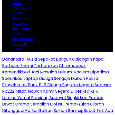
Opini
Nasional
Politik
Ekonomi
Lifestyle
Entertainment
Sport
Internasional
Pers Rilis
Video
Danantara–Rusia Sepakat Bangun Galangan Kapal
Berbasis Energi Terbarukan
Chromebook
Kemendikbud Jadi Masalah Hukum: Nadiem Diperiksa,
Spesifikasi Laptop Diduga Sengaja Diubah Paksa
Proyek Iklan Bank BJB Diduga Rugikan Negara Sebesar
Rp222 Miliar, Ridwan Kamil Segera Diperiksa KPK
Lamine Yamal Bersinar, Spanyol Singkirkan Prancis
Lewat Drama Sembilan Gol
Isu Pemakzulan Gibran
Ditanggapi Partai Golkar, Sekǰen Sarmuji Sebut Tak Ada