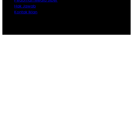
Pedoman Media Siber
Hak Jawab
Kontak Iklan
Copyright © 2026 Opiniindonesia.com - All Rights
Reserved