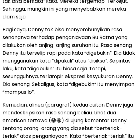
tak bisa berkata-kata. Mereka tergemap. Terkejut.
Sehingga, mungkin ini yang menyebabkan mereka
diam saja.
Bagi saya, Denny tak bisa menyembunyikan rasa
senangnya terhadap penganiayaan Bu Ratna yang
dilakukan oleh anjing-anjing suruhan itu. Rasa senang
Denny itu terselip rapi pada kata “digebukin”. Dia tidak
menggunakan kata “dipukuli” atau “disiksa”. Sepintas
laku, kata “digebukin” itu biasa saja. Tetapi,
sesungguhnya, terlampir ekspresi kesyukuran Denny.
Dia senang. Sekaligus, kata “digebukin” itu menyimpan
“mampus lo”.
Kemudian, alinea (paragraf) kedua cuitan Denny juga
mendeskripsikan rasa senang beliau. Lihat dua
emoticon tertawa (😁😁) di ujung komentar Denny
tentang orang-orang yang dia sebut “berteriak-
teriak” atas penganiayaan. Kata “berteriak-teriak” itu