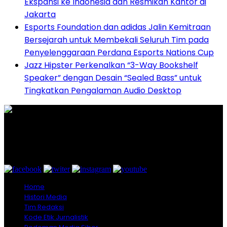
Ekspansi ke Indonesia dan Resmikan Kantor di
Jakarta
Esports Foundation dan adidas Jalin Kemitraan
Bersejarah untuk Membekali Seluruh Tim pada
Penyelenggaraan Perdana Esports Nations Cup
Jazz Hipster Perkenalkan “3-Way Bookshelf
Speaker” dengan Desain “Sealed Bass” untuk
Tingkatkan Pengalaman Audio Desktop
Graha Media Center,
Bogor - Indonesia
untukredaksi@gmail.com
+628557777888
Home
Histori Media
Tim Redaksi
Kode Etik Jurnalistik