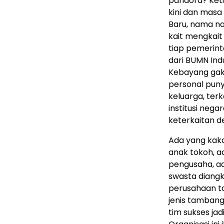
pandora? Keti
kini dan masa
Baru, nama n
kait mengkait 
tiap pemerint
dari BUMN Ind
Kebayang gak 
personal punya
keluarga, ter
institusi nega
keterkaitan d
Ada yang kaka
anak tokoh, a
pengusaha, ad
swasta diangka
perusahaan t
jenis tambang
tim sukses jad