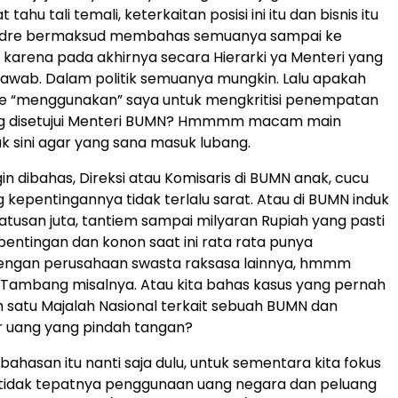
tahu tali temali, keterkaitan posisi ini itu dan bisnis itu
Andre bermaksud membahas semuanya sampai ke
karena pada akhirnya secara Hierarki ya Menteri yang
awab. Dalam politik semuanya mungkin. Lalu apakah
e “menggunakan” saya untuk mengkritisi penempatan
ng disetujui Menteri BUMN? Hmmmm macam main
ak sini agar yang sana masuk lubang.
in dibahas, Direksi atau Komisaris di BUMN anak, cucu
g kepentingannya tidak terlalu sarat. Atau di BUMN induk
ratusan juta, tantiem sampai milyaran Rupiah yang pasti
epentingan dan konon saat ini rata rata punya
dengan perusahaan swasta raksasa lainnya, hmmm
 Tambang misalnya. Atau kita bahas kasus yang pernah
h satu Majalah Nasional terkait sebuah BUMN dan
r uang yang pindah tangan?
bahasan itu nanti saja dulu, untuk sementara kita fokus
 tidak tepatnya penggunaan uang negara dan peluang