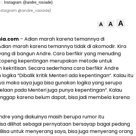
: Instagram @andre_rosiade)
A
A
A
sia.com
– Adian marah karena temannya di
Adian marah karena temannya tidak di akomodir. Kira
a yang di bangun Andre. Cara berfikir yang menuding
ai topeng kepentingan merupakan metode untuk
kritisan. Secara sederhana cara berfikir Andre
gika “Dibalik kritik Menteri ada kepentingan”. Kalau itu
nya maka saya juga bisa gunakan logika yang serupa
elaan pada Menteri juga punya kepentingan”. Kalau
anggap karena belum dapat, bisa jadi membela karena
dre yang diakuinya masih berupa rumor itu
sa dilihat sebagai pernyataan bersayap bagai pedang
Bisa untuk menyerang saya, bisa juga menyerang orang