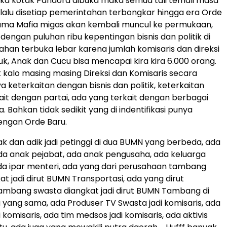
ka kotak Pandora dibuka maka semua tali temali masa
 lalu disetiap pemerintahan terbongkar hingga era Orde
ama Mafia migas akan kembali muncul ke permukaan,
dengan puluhan ribu kepentingan bisnis dan politik di
ahan terbuka lebar karena jumlah komisaris dan direksi
uk, Anak dan Cucu bisa mencapai kira kira 6.000 orang.
kalo masing masing Direksi dan Komisaris secara
 keterkaitan dengan bisnis dan politik, keterkaitan
kait dengan partai, ada yang terkait dengan berbagai
ra. Bahkan tidak sedikit yang di indentifikasi punya
engan Orde Baru.
k dan adik jadi petinggi di dua BUMN yang berbeda, ada
da anak pejabat, ada anak pengusaha, ada keluarga
a ipar menteri, ada yang dari perusahaan tambang
t jadi dirut BUMN Transportasi, ada yang dirut
ambang swasta diangkat jadi dirut BUMN Tambang di
 yang sama, ada Produser TV Swasta jadi komisaris, ada
i komisaris, ada tim medsos jadi komisaris, ada aktivis