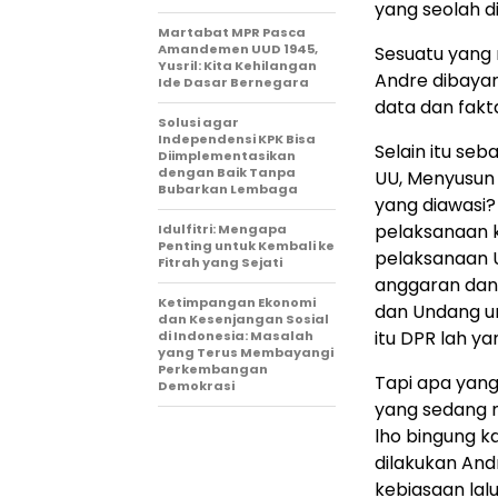
yang seolah d
Martabat MPR Pasca
Amandemen UUD 1945,
Sesuatu yang 
Yusril: Kita Kehilangan
Andre dibayar
Ide Dasar Bernegara
data dan fakt
Solusi agar
Independensi KPK Bisa
Selain itu se
Diimplementasikan
dengan Baik Tanpa
UU, Menyusun
Bubarkan Lembaga
yang diawasi?
pelaksanaan k
Idulfitri: Mengapa
Penting untuk Kembali ke
pelaksanaan 
Fitrah yang Sejati
anggaran dan
Ketimpangan Ekonomi
dan Undang u
dan Kesenjangan Sosial
itu DPR lah y
di Indonesia: Masalah
yang Terus Membayangi
Perkembangan
Tapi apa yang
Demokrasi
yang sedang m
lho bingung ka
dilakukan An
kebiasaan lal