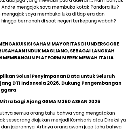
 itu, ada juga yang mewakili putra daerah…. Hufff banyak
ah Andre mengajak saya membuka kotak Pandora itu?
 mengajak saya membuka luka di tiap era dan
hingga bernanah di saat negeri terkepung wabah?
MENGAKUISISI SAHAM MAYORITAS DI UNDERSCORE
ERUSAHAAN INDUK MAGLIANO, SEBAGAI LANGKAH
M MEMBANGUN PLATFORM MEREK MEWAH ITALIA
pilkan Solusi Penyimpanan Data untuk Seluruh
 Ajang DTI Indonesia 2026, Dukung Pengembangan
enggara
 Mitra bagi Ajang GSMA M360 ASEAN 2026
kutnya semua orang tahu bahwa yang mengatakan
dak seseorang diajukan menjadi Komisaris atau Direksi ya
dan jajarannya. Artinya orang awam juga tahu bahwa