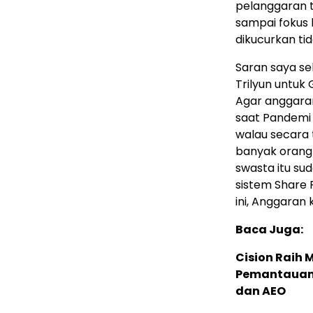
pelanggaran t
sampai fokus b
dikucurkan ti
Saran saya se
Trilyun untuk 
Agar anggaran
saat Pandemi i
walau secara 
banyak orang d
swasta itu su
sistem Share 
ini, Anggaran 
Baca Juga:
Cision Raih
Pemantauan d
dan AEO