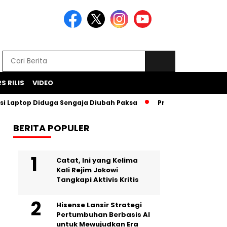
S RILIS
VIDEO
top Diduga Sengaja Diubah Paksa
Proyek Iklan Bank BJB Did
BERITA POPULER
Catat, Ini yang Kelima
Kali Rejim Jokowi
Tangkapi Aktivis Kritis
Hisense Lansir Strategi
Pertumbuhan Berbasis AI
untuk Mewujudkan Era