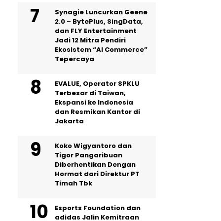
Synagie Luncurkan Geene
2.0 – BytePlus, SingData,
dan FLY Entertainment
Jadi 12 Mitra Pendiri
Ekosistem “AI Commerce”
Tepercaya
EVALUE, Operator SPKLU
Terbesar di Taiwan,
Ekspansi ke Indonesia
dan Resmikan Kantor di
Jakarta
Koko Wigyantoro dan
Tigor Pangaribuan
Diberhentikan Dengan
Hormat dari Direktur PT
Timah Tbk
Esports Foundation dan
adidas Jalin Kemitraan