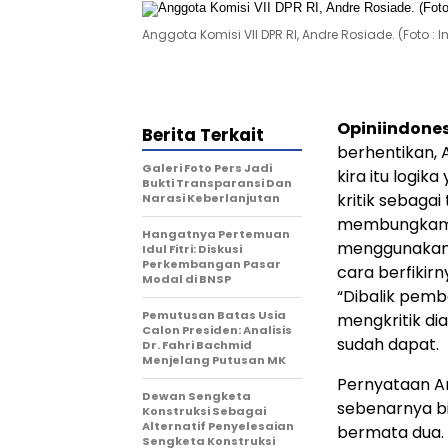
Anggota Komisi VII DPR RI, Andre Rosiade. (Foto 
Opiniindone
Berita Terkait
berhentikan, 
Galeri Foto Pers Jadi
kira itu logik
Bukti Transparansi Dan
kritik sebag
Narasi Keberlanjutan
membungkam ke
Hangatnya Pertemuan
menggunakan lo
Idul Fitri: Diskusi
Perkembangan Pasar
cara berfikir
Modal di BNSP
“Dibalik pemb
Pemutusan Batas Usia
mengkritik di
Calon Presiden: Analisis
sudah dapat.
Dr. Fahri Bachmid
Menjelang Putusan MK
Pernyataan An
Dewan Sengketa
sebenarnya bi
Konstruksi Sebagai
Alternatif Penyelesaian
bermata dua. 
Sengketa Konstruksi