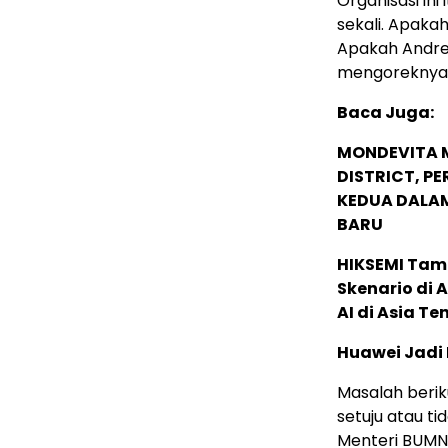
Organisasi ini
sekali. Apak
Apakah Andre
mengoreknya 
Baca Juga:
MONDEVITA 
DISTRICT, P
KEDUA DALA
BARU
HIKSEMI Tam
Skenario di
AI di Asia T
Huawei Jadi
Masalah beri
setuju atau ti
Menteri BUMN 