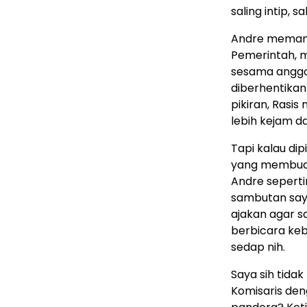
saling intip, 
Andre memang 
Pemerintah, 
sesama anggo
diberhentikan
pikiran, Rasi
lebih kejam da
Tapi kalau dip
yang membuat 
Andre sepert
sambutan say
ajakan agar s
berbicara ke
sedap nih.
Saya sih tida
Komisaris de