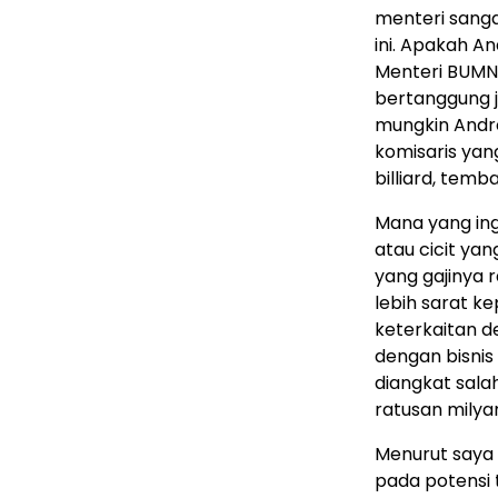
menteri sangat 
ini. Apakah 
Menteri BUMN 
bertanggung j
mungkin Andr
komisaris ya
billiard, temb
Mana yang ing
atau cicit yan
yang gajinya 
lebih sarat k
keterkaitan 
dengan bisnis
diangkat sala
ratusan milya
Menurut saya 
pada potensi