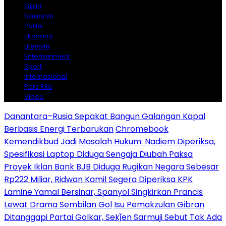
Opini
Nasional
Politik
Ekonomi
Lifestyle
Entertainment
Sport
Internasional
Pers Rilis
Video
Danantara–Rusia Sepakat Bangun Galangan Kapal
Berbasis Energi Terbarukan
Chromebook
Kemendikbud Jadi Masalah Hukum: Nadiem Diperiksa,
Spesifikasi Laptop Diduga Sengaja Diubah Paksa
Proyek Iklan Bank BJB Diduga Rugikan Negara Sebesar
Rp222 Miliar, Ridwan Kamil Segera Diperiksa KPK
Lamine Yamal Bersinar, Spanyol Singkirkan Prancis
Lewat Drama Sembilan Gol
Isu Pemakzulan Gibran
Ditanggapi Partai Golkar, Sekǰen Sarmuji Sebut Tak Ada