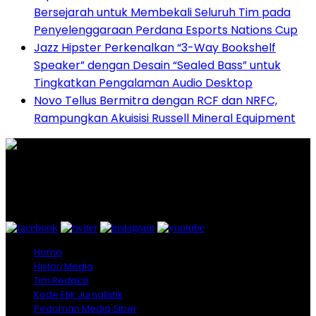
Bersejarah untuk Membekali Seluruh Tim pada
Penyelenggaraan Perdana Esports Nations Cup
Jazz Hipster Perkenalkan “3-Way Bookshelf
Speaker” dengan Desain “Sealed Bass” untuk
Tingkatkan Pengalaman Audio Desktop
Novo Tellus Bermitra dengan RCF dan NRFC,
Rampungkan Akuisisi Russell Mineral Equipment
Graha Media Center,
Bogor - Indonesia
untukredaksi@gmail.com
+628557777888
Home
Histori Media
Tim Redaksi
Kode Etik Jurnalistik
Pedoman Media Siber