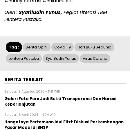
#BudayaLiterasi #BulanPuasa.
Oleh :
Syarifudin Yunus,
Pegiat Literasi TBM
Lentera Pustaka.
Tag :
Berita Opini
Covid-19
Hari Buku Sedunia
Lentera Pustaka
Syarifudin Yunus
Virus Corona
BERITA TERKAIT
Selasa, 19 Agustus 2025 - 11:11 WIB
Galeri Foto Pers Jadi Bukti Transparansi Dan Narasi
Keberlanjutan
Selasa, 16 April 2024 - 11:04 WIB
Hangatnya Pertemuan Idul Fitri: Diskusi Perkembangan
Pasar Modal di BNSP