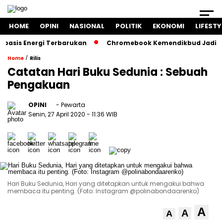
HOME
OPINI
NASIONAL
POLITIK
EKONOMI
LIFESTY
is Energi Terbarukan
Chromebook Kemendikbud Jadi Masala
/
Home
Rilis
Catatan Hari Buku Sedunia : Sebuah
Pengakuan
OPINI
- Pewarta
Senin, 27 April 2020
- 11:36 WIB
Hari Buku Sedunia, Hari yang ditetapkan untuk mengakui bahwa
membaca itu penting. (Foto: Instagram @polinabondaarenko)
A
A
A