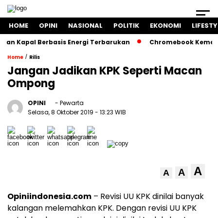
HOME
OPINI
NASIONAL
POLITIK
EKONOMI
LIFESTY
n Kapal Berbasis Energi Terbarukan
Chromebook Kemendikb
/
Home
Rilis
Jangan Jadikan KPK Seperti Macan
Ompong
OPINI
- Pewarta
Selasa, 8 Oktober 2019
- 13:23 WIB
A
A
A
Opiniindonesia.com
– Revisi UU KPK dinilai banyak
kalangan melemahkan KPK. Dengan revisi UU KPK