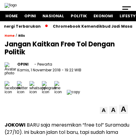
HOME
OPINI
NASIONAL
POLITIK
EKONOMI
LIFESTY
rgi Terbarukan
Chromebook Kemendikbud Jadi Masalah Huku
/
Home
Rilis
Jangan Kaitkan Free Tol Dengan
Politik
OPINI
- Pewarta
Kamis, 1 November 2018
- 19:22 WIB
A
A
A
JOKOWI
BARU saja meresmikan “free tol” Suramadu
(27/10). Ini bukan jalan tol baru, tapi sudah lama