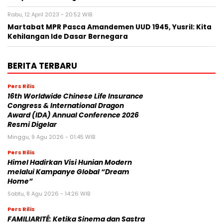
Rabu, 12 April 2023 - 20:52 WIB
Martabat MPR Pasca Amandemen UUD 1945, Yusril: Kita
Kehilangan Ide Dasar Bernegara
BERITA TERBARU
Pers Rilis
16th Worldwide Chinese Life Insurance
Congress & International Dragon
Award (IDA) Annual Conference 2026
Resmi Digelar
Minggu, 9 Agu 2026 - 01:45 WIB
Pers Rilis
Himel Hadirkan Visi Hunian Modern
melalui Kampanye Global “Dream
Home”
Sabtu, 8 Agu 2026 - 14:26 WIB
Pers Rilis
FAMILIARITÉ: Ketika Sinema dan Sastra