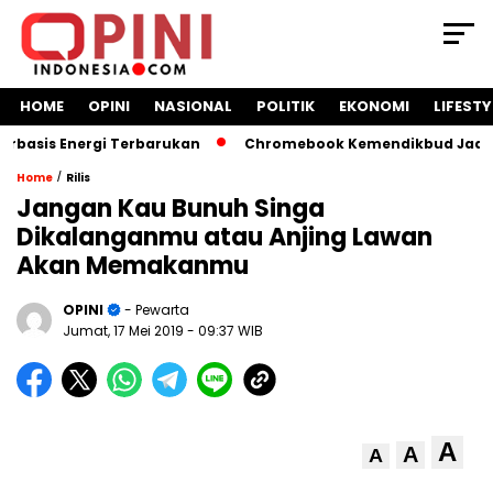
HOME
OPINI
NASIONAL
POLITIK
EKONOMI
LIFESTY
asis Energi Terbarukan
Chromebook Kemendikbud Jadi Masa
/
Home
Rilis
Jangan Kau Bunuh Singa
Dikalanganmu atau Anjing Lawan
Akan Memakanmu
OPINI
- Pewarta
Jumat, 17 Mei 2019
- 09:37 WIB
A
A
A