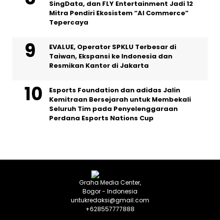
SingData, dan FLY Entertainment Jadi 12
Mitra Pendiri Ekosistem “AI Commerce”
Tepercaya
EVALUE, Operator SPKLU Terbesar di
Taiwan, Ekspansi ke Indonesia dan
Resmikan Kantor di Jakarta
Esports Foundation dan adidas Jalin
Kemitraan Bersejarah untuk Membekali
Seluruh Tim pada Penyelenggaraan
Perdana Esports Nations Cup
Graha Media Center,
Bogor - Indonesia
untukredaksi@gmail.com
+628557777888