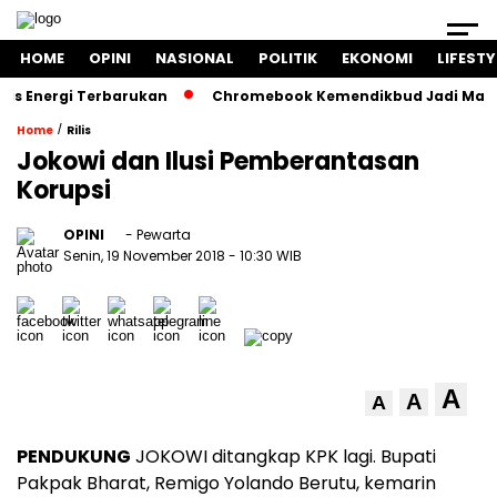
HOME
OPINI
NASIONAL
POLITIK
EKONOMI
LIFESTY
Energi Terbarukan
Chromebook Kemendikbud Jadi Masalah H
/
Home
Rilis
Jokowi dan Ilusi Pemberantasan
Korupsi
OPINI
- Pewarta
Senin, 19 November 2018
- 10:30 WIB
A
A
A
PENDUKUNG
JOKOWI ditangkap KPK lagi. Bupati
Pakpak Bharat, Remigo Yolando Berutu, kemarin