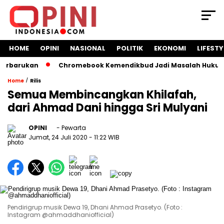
HOME
OPINI
NASIONAL
POLITIK
EKONOMI
LIFESTY
rbarukan
Chromebook Kemendikbud Jadi Masalah Hukum: Nad
/
Home
Rilis
Semua Membincangkan Khilafah,
dari Ahmad Dani hingga Sri Mulyani
OPINI
- Pewarta
Jumat, 24 Juli 2020
- 11:22 WIB
Pendirigrup musik Dewa 19, Dhani Ahmad Prasetyo. (Foto :
Instagram @ahmaddhaniofficial)