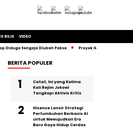
S RILIS
VIDEO
uga Sengaja Diubah Paksa
Proyek Iklan Bank BJB Diduga Rug
BERITA POPULER
Catat, Ini yang Kelima
Kali Rejim Jokowi
Tangkapi Aktivis Kritis
Hisense Lansir Strategi
Pertumbuhan Berbasis AI
untuk Mewujudkan Era
Baru Gaya Hidup Cerdas