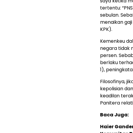
saya ketika 
tertentu: “PNS
sebulan. Sebab
menaikan gaji
KPK).
Kemenkeu dal
negara tidak 
persen. Sebab
berlaku terhad
1), peningkata
Filosofinya, 
kepolisian da
keadilan tera
Panitera relat
Baca Juga:
Haier Ganden