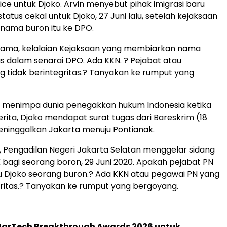
ice untuk Djoko. Arvin menyebut pihak imigrasi baru
atus cekal untuk Djoko, 27 Juni lalu, setelah kejaksaan
ama buron itu ke DPO.
tama, kelalaian Kejaksaan yang membiarkan nama
s dalam senarai DPO. Ada KKN. ? Pejabat atau
 tidak berintegritas.? Tanyakan ke rumput yang
 menimpa dunia penegakkan hukum Indonesia ketika
erita, Djoko mendapat surat tugas dari Bareskrim (18
eninggalkan Jakarta menuju Pontianak.
b, Pengadilan Negeri Jakarta Selatan menggelar sidang
 bagi seorang boron, 29 Juni 2020. Apakah pejabat PN
au Djoko seorang buron.? Ada KKN atau pegawai PN yang
gritas.? Tanyakan ke rumput yang bergoyang.
 MarTech Breakthrough Awards 2026 untuk