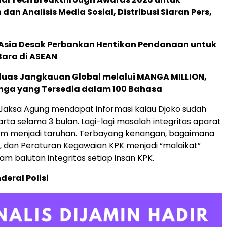
an Analisis Media Sosial, Distribusi Siaran Pers,
e Asia Desak Perbankan Hentikan Pendanaan untuk
Bara di ASEAN
rluas Jangkauan Global melalui MANGA MILLION,
nga yang Tersedia dalam 100 Bahasa
 Jaksa Agung mendapat informasi kalau Djoko sudah
rta selama 3 bulan. Lagi-lagi masalah integritas aparat
m menjadi taruhan. Terbayang kenangan, bagaimana
k, dan Peraturan Kegawaian KPK menjadi “malaikat”
m balutan integritas setiap insan KPK.
eral Polisi