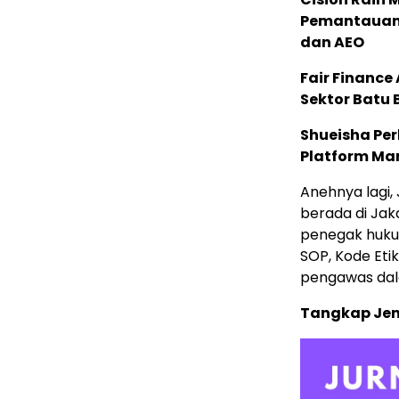
Pemantauan d
dan AEO
Fair Financ
Sektor Batu 
Shueisha Pe
Platform Ma
Anehnya lagi,
berada di Jaka
penegak huku
SOP, Kode Eti
pengawas dala
Tangkap Jend