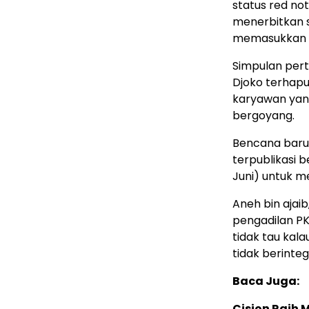
status red not
menerbitkan st
memasukkan n
Simpulan per
Djoko terhapu
karyawan yang
bergoyang.
Bencana baru
terpublikasi b
Juni) untuk m
Aneh bin ajai
pengadilan PK
tidak tau kal
tidak berinte
Baca Juga:
Cision Raih