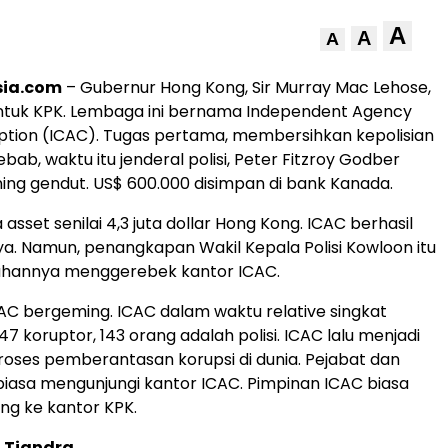
A
A
A
sia.com
– Gubernur Hong Kong, Sir Murray Mac Lehose,
tuk KPK. Lembaga ini bernama Independent Agency
ption (ICAC). Tugas pertama, membersihkan kepolisian
Sebab, waktu itu jenderal polisi, Peter Fitzroy Godber
ning gendut. US$ 600.000 disimpan di bank Kanada.
 asset senilai 4,3 juta dollar Hong Kong. ICAC berhasil
. Namun, penangkapan Wakil Kepala Polisi Kowloon itu
hannya menggerebek kantor ICAC.
AC bergeming. ICAC dalam waktu relative singkat
 koruptor, 143 orang adalah polisi. ICAC lalu menjadi
proses pemberantasan korupsi di dunia. Pejabat dan
iasa mengunjungi kantor ICAC. Pimpinan ICAC biasa
ng ke kantor KPK.
 Tjandra