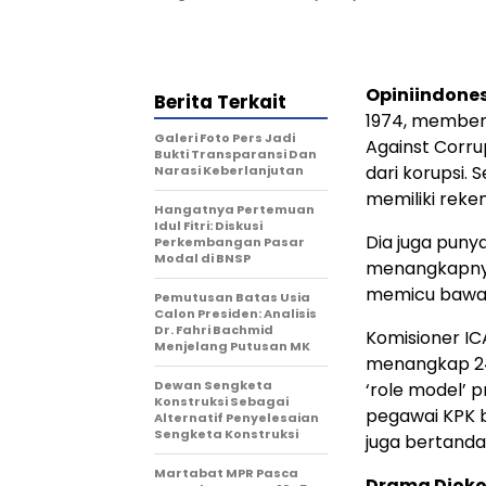
Opiniindone
Berita Terkait
1974, memben
Galeri Foto Pers Jadi
Against Corru
Bukti Transparansi Dan
dari korupsi. 
Narasi Keberlanjutan
memiliki reke
Hangatnya Pertemuan
Idul Fitri: Diskusi
Dia juga punya
Perkembangan Pasar
Modal di BNSP
menangkapnya
memicu bawa
Pemutusan Batas Usia
Calon Presiden: Analisis
Dr. Fahri Bachmid
Komisioner IC
Menjelang Putusan MK
menangkap 247
Dewan Sengketa
‘role model’ 
Konstruksi Sebagai
pegawai KPK b
Alternatif Penyelesaian
Sengketa Konstruksi
juga bertanda
Martabat MPR Pasca
Drama Djoko