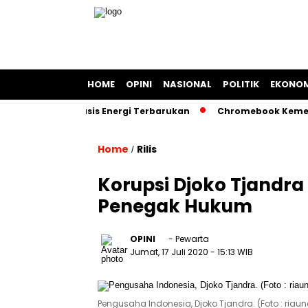
HOME
OPINI
NASIONAL
POLITIK
EKONOM
apal Berbasis Energi Terbarukan
Chromebook Kemendikbud 
Home
Rilis
/
Korupsi Djoko Tjandra
Penegak Hukum
OPINI
- Pewarta
Jumat, 17 Juli 2020
- 15:13 WIB
Pengusaha Indonesia, Djoko Tjandra. (Foto : ria