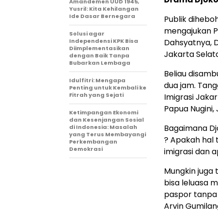
Amandemen UUD 1945,
Yusril: Kita Kehilangan
Ide Dasar Bernegara
Publik dihebo
mengajukan PK
Solusi agar
Independensi KPK Bisa
Dahsyatnya, D
Diimplementasikan
Jakarta Selata
dengan Baik Tanpa
Bubarkan Lembaga
Beliau disamb
Idulfitri: Mengapa
dua jam. Tang
Penting untuk Kembali ke
Fitrah yang Sejati
Imigrasi Jaka
Papua Nugini, 
Ketimpangan Ekonomi
dan Kesenjangan Sosial
Bagaimana Djo
di Indonesia: Masalah
yang Terus Membayangi
? Apakah hal 
Perkembangan
Demokrasi
imigrasi dan 
Mungkin juga t
bisa leluasa 
paspor tanpa 
Arvin Gumilan