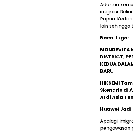
Ada dua kemun
imigrasi. Beli
Papua. Kedua
lain sehingga t
Baca Juga:
MONDEVITA 
DISTRICT, P
KEDUA DALA
BARU
HIKSEMI Tam
Skenario di
AI di Asia T
Huawei Jadi
Apalagi, imig
pengawasan pa