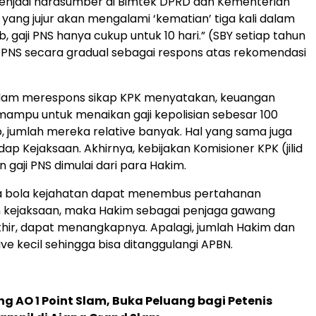
menjadi narasumber di Bimtek DPRD dan Kementerian
 yang jujur akan mengalami ‘kematian’ tiga kali dalam
, gaji PNS hanya cukup untuk 10 hari.” (SBY setiap tahun
 PNS secara gradual sebagai respons atas rekomendasi
am merespons sikap KPK menyatakan, keuangan
mampu untuk menaikan gaji kepolisian sebesar 100
, jumlah mereka relative banyak. Hal yang sama juga
ap Kejaksaan. Akhirnya, kebijakan Komisioner KPK (jilid
n gaji PNS dimulai dari para Hakim.
jika bola kejahatan dapat menembus pertahanan
n kejaksaan, maka Hakim sebagai penjaga gawang
khir, dapat menangkapnya. Apalagi, jumlah Hakim dan
ive kecil sehingga bisa ditanggulangi APBN.
g AO 1 Point Slam, Buka Peluang bagi Petenis