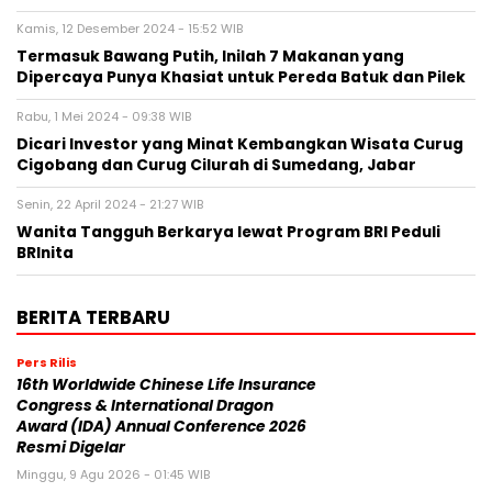
Kamis, 12 Desember 2024 - 15:52 WIB
Termasuk Bawang Putih, Inilah 7 Makanan yang
Dipercaya Punya Khasiat untuk Pereda Batuk dan Pilek
Rabu, 1 Mei 2024 - 09:38 WIB
Dicari Investor yang Minat Kembangkan Wisata Curug
Cigobang dan Curug Cilurah di Sumedang, Jabar
Senin, 22 April 2024 - 21:27 WIB
Wanita Tangguh Berkarya lewat Program BRI Peduli
BRInita
BERITA TERBARU
Pers Rilis
16th Worldwide Chinese Life Insurance
Congress & International Dragon
Award (IDA) Annual Conference 2026
Resmi Digelar
Minggu, 9 Agu 2026 - 01:45 WIB