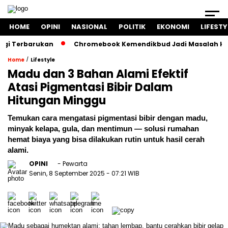
HOME
OPINI
NASIONAL
POLITIK
EKONOMI
LIFESTY
erbarukan
Chromebook Kemendikbud Jadi Masalah Hukum: Na
/
Home
Lifestyle
Madu dan 3 Bahan Alami Efektif
Atasi Pigmentasi Bibir Dalam
Hitungan Minggu
Temukan cara mengatasi pigmentasi bibir dengan madu,
minyak kelapa, gula, dan mentimun — solusi rumahan
hemat biaya yang bisa dilakukan rutin untuk hasil cerah
alami.
OPINI
- Pewarta
Senin, 8 September 2025
- 07:21 WIB