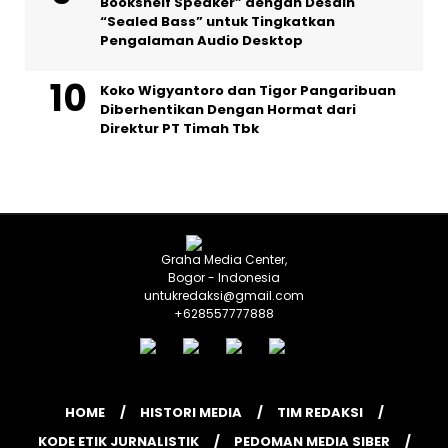
Bookshelf Speaker” dengan Desain
“Sealed Bass” untuk Tingkatkan
Pengalaman Audio Desktop
Koko Wigyantoro dan Tigor Pangaribuan
Diberhentikan Dengan Hormat dari
Direktur PT Timah Tbk
Graha Media Center,
Bogor - Indonesia
untukredaksi@gmail.com
+628557777888
HOME
HISTORI MEDIA
TIM REDAKSI
KODE ETIK JURNALISTIK
PEDOMAN MEDIA SIBER