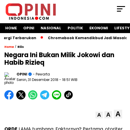
HOME
OPINI
NASIONAL
POLITIK
EKONOMI
LIFESTY
i Terbarukan
Chromebook Kemendikbud Jadi Masalah Hukum:
/
Home
Rilis
Negara Ini Bukan Milik Jokowi dan
Habib Rizieq
OPINI
- Pewarta
Senin, 31 Desember 2018
- 18:51 WIB
A
A
A
ORDE
LAMA tumbang. Faktornya? Pertama, otoriter.