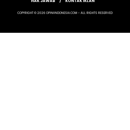
HAK JAWAB
KONTAK IKLAN
COPYRIGHT © 2026 OPINIINDONESIA.COM - ALL RIGHTS RESERVED