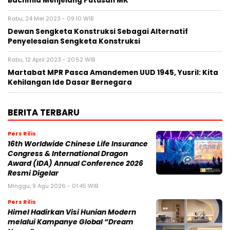
Bachmid Menjelang Putusan MK
Rabu, 24 Mei 2023 - 09:10 WIB
Dewan Sengketa Konstruksi Sebagai Alternatif
Penyelesaian Sengketa Konstruksi
Rabu, 12 April 2023 - 20:52 WIB
Martabat MPR Pasca Amandemen UUD 1945, Yusril: Kita
Kehilangan Ide Dasar Bernegara
BERITA TERBARU
Pers Rilis
16th Worldwide Chinese Life Insurance
Congress & International Dragon
Award (IDA) Annual Conference 2026
Resmi Digelar
Minggu, 9 Agu 2026 - 01:45 WIB
Pers Rilis
Himel Hadirkan Visi Hunian Modern
melalui Kampanye Global “Dream