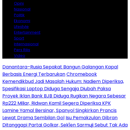
Opini
Nasional
Politik
Ekonomi
Lifestyle
Entertainment
Sport
Internasional
Pers Rilis
Video
Danantara–Rusia Sepakat Bangun Galangan Kapal
Berbasis Energi Terbarukan
Chromebook
Kemendikbud Jadi Masalah Hukum: Nadiem Diperiksa,
Spesifikasi Laptop Diduga Sengaja Diubah Paksa
Proyek Iklan Bank BJB Diduga Rugikan Negara Sebesar
Rp222 Miliar, Ridwan Kamil Segera Diperiksa KPK
Lamine Yamal Bersinar, Spanyol Singkirkan Prancis
Lewat Drama Sembilan Gol
Isu Pemakzulan Gibran
Ditanggapi Partai Golkar, Sekǰen Sarmuji Sebut Tak Ada