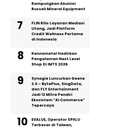
Rampungkan Akuisisi
Russell Mineral Equipment
FLIN Rilis Layanan Mediasi
Utang, Jadi Platform
Credit Wellness Pertama
di Indonesia
Kennametal Hadirkan
Pengalaman Next Level
Shop Di IMTS 2026
Synagie Luncurkan Geene
2.0 – BytePlus, SingData,
dan FLY Entertainment
Jadi 12 Mitra Pendiri
Ekosistem “AI Commerce”
Tepercaya
EVALUE, Operator SPKLU
Terbesar di Taiwan,