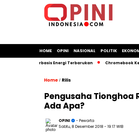
HOME
OPINI
NASIONAL
POLITIK
EKONOM
n Kapal Berbasis Energi Terbarukan
Chromebook Kemendikb
Home
Rilis
/
Pengusaha Tionghoa 
Ada Apa?
OPINI
- Pewarta
Sabtu, 8 Desember 2018
- 19:17 WIB