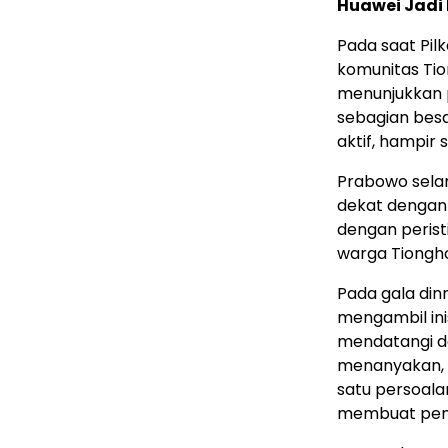
Huawei Jadi
Pada saat Pil
komunitas Tio
menunjukkan p
sebagian besa
aktif, hampir
Prabowo selam
dekat dengan 
dengan perist
warga Tiongho
Pada gala dinn
mengambil ini
mendatangi d
menanyakan, 
satu persoala
membuat pen