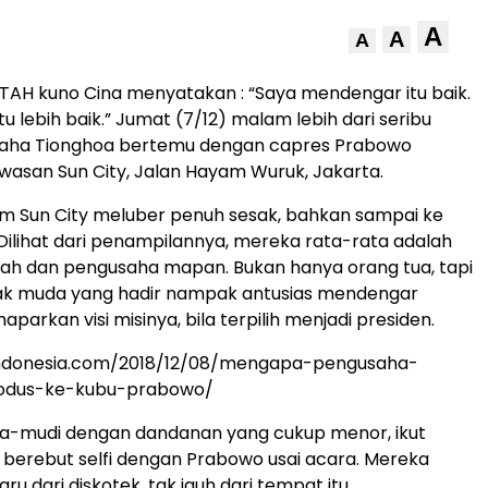
A
A
A
AH kuno Cina menyatakan : “Saya mendengar itu baik.
tu lebih baik.” Jumat (7/12) malam lebih dari seribu
aha Tionghoa bertemu dengan capres Prabowo
awasan Sun City, Jalan Hayam Wuruk, Jakarta.
m Sun City meluber penuh sesak, bahkan sampai ke
 Dilihat dari penampilannya, mereka rata-rata adalah
ah dan pengusaha mapan. Bukan hanya orang tua, tapi
ak muda yang hadir nampak antusias mendengar
arkan visi misinya, bila terpilih menjadi presiden.
iindonesia.com/2018/12/08/mengapa-pengusaha-
sodus-ke-kubu-prabowo/
a-mudi dengan dandanan yang cukup menor, ikut
berebut selfi dengan Prabowo usai acara. Mereka
 dari diskotek, tak jauh dari tempat itu.