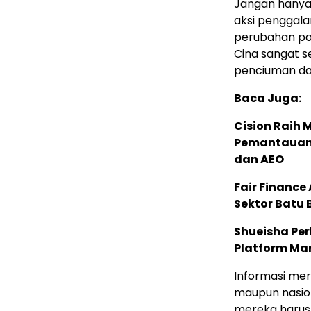
Jangan hanya 
aksi penggala
perubahan pol
Cina sangat s
penciuman dan
Baca Juga:
Cision Raih
Pemantauan d
dan AEO
Fair Financ
Sektor Batu 
Shueisha Pe
Platform Ma
Informasi mere
maupun nasion
mereka harus