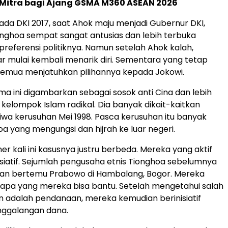
 Mitra bagi Ajang GSMA M360 ASEAN 2026
kada DKI 2017, saat Ahok maju menjadi Gubernur DKI,
nghoa sempat sangat antusias dan lebih terbuka
referensi politiknya. Namun setelah Ahok kalah,
r mulai kembali menarik diri. Sementara yang tetap
 semua menjatuhkan pilihannya kepada Jokowi.
a ini digambarkan sebagai sosok anti Cina dan lebih
kelompok Islam radikal. Dia banyak dikait-kaitkan
iwa kerusuhan Mei 1998. Pasca kerusuhan itu banyak
a yang mengungsi dan hijrah ke luar negeri.
er kali ini kasusnya justru berbeda. Mereka yang aktif
siatif. Sejumlah pengusaha etnis Tionghoa sebelumnya
an bertemu Prabowo di Hambalang, Bogor. Mereka
apa yang mereka bisa bantu. Setelah mengetahui salah
n adalah pendanaan, mereka kemudian berinisiatif
ggalangan dana.