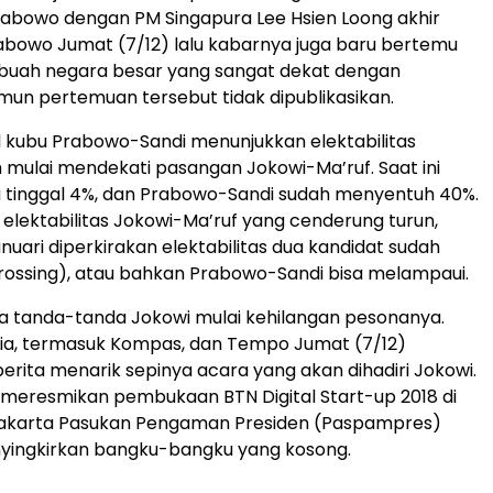
abowo dengan PM Singapura Lee Hsien Loong akhir
rabowo Jumat (7/12) lalu kabarnya juga baru bertemu
ebuah negara besar yang sangat dekat dengan
mun pertemuan tersebut tidak dipublikasikan.
al kubu Prabowo-Sandi menunjukkan elektabilitas
mulai mendekati pasangan Jokowi-Ma’ruf. Saat ini
a tinggal 4%, dan Prabowo-Sandi sudah menyentuh 40%.
elektabilitas Jokowi-Ma’ruf yang cenderung turun,
nuari diperkirakan elektabilitas dua kandidat sudah
ossing), atau bahkan Prabowo-Sandi bisa melampaui.
a tanda-tanda Jokowi mulai kehilangan pesonanya.
ia, termasuk Kompas, dan Tempo Jumat (7/12)
rita menarik sepinya acara yang akan dihadiri Jokowi.
 meresmikan pembukaan BTN Digital Start-up 2018 di
, Jakarta Pasukan Pengaman Presiden (Paspampres)
yingkirkan bangku-bangku yang kosong.