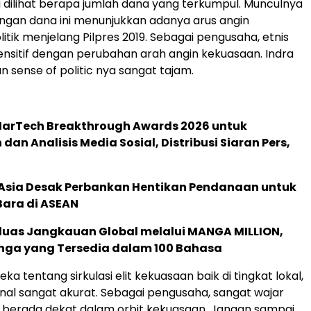
dilihat berapa jumlah dana yang terkumpul. Munculnya
ngan dana ini menunjukkan adanya arus angin
itik menjelang Pilpres 2019. Sebagai pengusaha, etnis
ensitif dengan perubahan arah angin kekuasaan. Indra
 sense of politic nya sangat tajam.
 MarTech Breakthrough Awards 2026 untuk
an Analisis Media Sosial, Distribusi Siaran Pers,
e Asia Desak Perbankan Hentikan Pendanaan untuk
Bara di ASEAN
rluas Jangkauan Global melalui MANGA MILLION,
nga yang Tersedia dalam 100 Bahasa
ka tentang sirkulasi elit kekuasaan baik di tingkat lokal,
al sangat akurat. Sebagai pengusaha, sangat wajar
 berada dekat dalam orbit kekuasaan. Jangan sampai