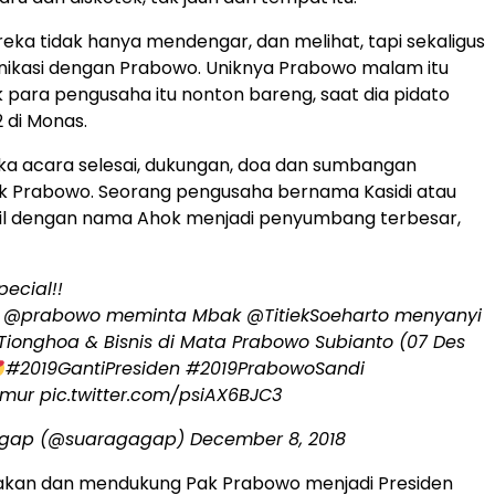
eka tidak hanya mendengar, dan melihat, tapi sekaligus
nikasi dengan Prabowo. Uniknya Prabowo malam itu
 para pengusaha itu nonton bareng, saat dia pidato
 di Monas.
ika acara selesai, dukungan, doa dan sumbangan
uk Prabowo. Seorang pengusaha bernama Kasidi atau
gil dengan nama Ahok menjadi penyumbang terbesar,
ecial!!
s
@prabowo
meminta Mbak
@TitiekSoeharto
menyanyi
Tionghoa & Bisnis di Mata Prabowo Subianto (07 Des
#2019GantiPresiden
#2019PrabowoSandi
kmur
pic.twitter.com/psiAX6BJC3
gap (@suaragagap)
December 8, 2018
kan dan mendukung Pak Prabowo menjadi Presiden