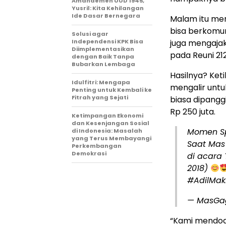
Amandemen UUD 1945,
Yusril: Kita Kehilangan
Ide Dasar Bernegara
Malam itu mer
bisa berkomu
Solusi agar
Independensi KPK Bisa
juga mengajak
Diimplementasikan
pada Reuni 212
dengan Baik Tanpa
Bubarkan Lembaga
Hasilnya? Ket
Idulfitri: Mengapa
mengalir unt
Penting untuk Kembali ke
Fitrah yang Sejati
biasa dipang
Rp 250 juta.
Ketimpangan Ekonomi
dan Kesenjangan Sosial
Momen Sp
di Indonesia: Masalah
yang Terus Membayangi
Saat Ma
Perkembangan
Demokrasi
di acara 
2018)
#AdilMa
— MasGa
“Kami mendoa