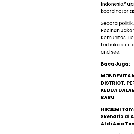
Indonesia,” uj
koordinator a
Secara politi
Pecinan Jakart
Komunitas Tio
terbuka soal a
and see.
Baca Juga:
MONDEVITA 
DISTRICT, P
KEDUA DALA
BARU
HIKSEMI Tam
Skenario di
AI di Asia T