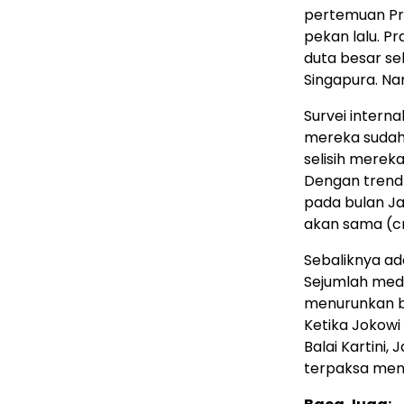
pertemuan Pr
pekan lalu. P
duta besar s
Singapura. Na
Survei intern
mereka sudah 
selisih merek
Dengan trend 
pada bulan Ja
akan sama (cr
Sebaliknya ad
Sejumlah med
menurunkan be
Ketika Jokowi
Balai Kartini
terpaksa men