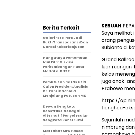
SEBUAH
PEPAT
Berita Terkait
Saya melihat i
Galeri Foto Pers Jadi
orang pengus
Bukti Transparansi Dan
Subianto di k
Narasi Keberlanjutan
Hangatnya Pertemuan
Grand Ballroo
Idul Fitri: Diskusi
luar ruangan.
Perkembangan Pasar
Modal di BNSP
kelas meneng
juga anak-an
Pemutusan Batas Usia
Calon Presiden: Analisis
Prabowo memap
Dr. Fahri Bachmid
Menjelang Putusan MK
https://opin
Dewan Sengketa
tionghoa-ek
Konstruksi Sebagai
Alternatif Penyelesaian
Sejumlah mud
Sengketa Konstruksi
nimbrung dan 
Martabat MPR Pasca
nampaknya baru