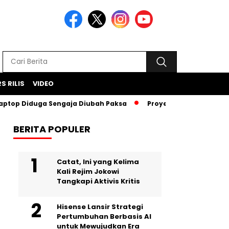
S RILIS
VIDEO
 Diduga Sengaja Diubah Paksa
Proyek Iklan Bank BJB Diduga
BERITA POPULER
Catat, Ini yang Kelima
Kali Rejim Jokowi
Tangkapi Aktivis Kritis
Hisense Lansir Strategi
Pertumbuhan Berbasis AI
untuk Mewujudkan Era