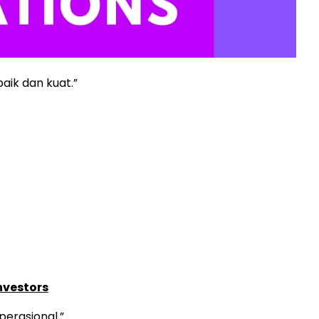
aik dan kuat.”
nvestors
perasional.”