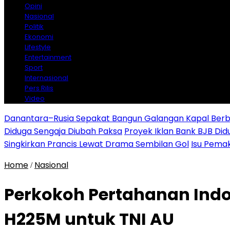
Opini
Nasional
Politik
Ekonomi
Lifestyle
Entertainment
Sport
Internasional
Pers Rilis
Video
Danantara–Rusia Sepakat Bangun Galangan Kapal Berba
Diduga Sengaja Diubah Paksa
Proyek Iklan Bank BJB Did
Singkirkan Prancis Lewat Drama Sembilan Gol
Isu Pemak
Home
Nasional
/
Perkokoh Pertahanan Indo
H225M untuk TNI AU