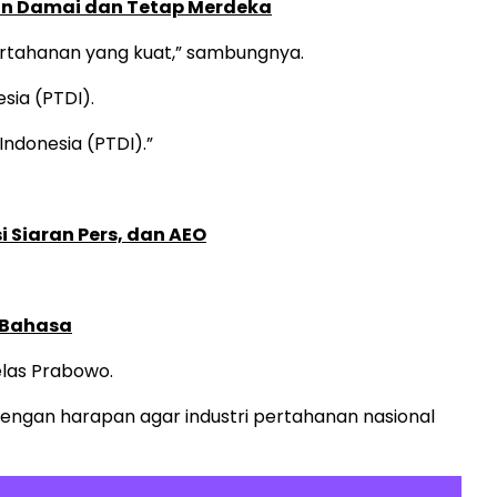
gin Damai dan Tetap Merdeka
ertahanan yang kuat,” sambungnya.
sia (PTDI).
Indonesia (PTDI).”
 Siaran Pers, dan AEO
 Bahasa
elas Prabowo.
dengan harapan agar industri pertahanan nasional