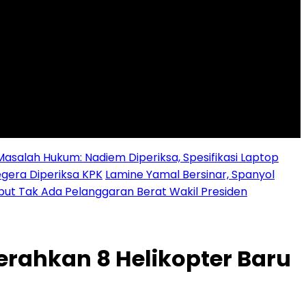
alah Hukum: Nadiem Diperiksa, Spesifikasi Laptop
egera Diperiksa KPK
Lamine Yamal Bersinar, Spanyol
ebut Tak Ada Pelanggaran Berat Wakil Presiden
rahkan 8 Helikopter Baru