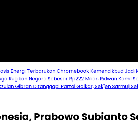
sis Energi Terbarukan
Chromebook Kemendikbud Jadi Mas
uga Rugikan Negara Sebesar Rp222 Miliar, Ridwan Kamil S
zulan Gibran Ditanggapi Partai Golkar, Sekǰen Sarmuji S
nesia, Prabowo Subianto Se