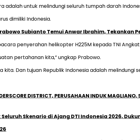
 adalah untuk melindungi seluruh tumpah darah Indones
us dimiliki Indonesia.
Prabowo Subianto Temui Anwar Ibrahim, Tekankan P
acara penyerahan helikopter H225M kepada TNI Angkatan
uatan pertahanan kita,” ungkap Prabowo.
a kita. Dan tujuan Republik Indonesia adalah melindungi
NDERSCORE DISTRICT, PERUSAHAAN INDUK MAGLIANO
Seluruh Skenario di Ajang DTI Indonesia 2026, Duk
026