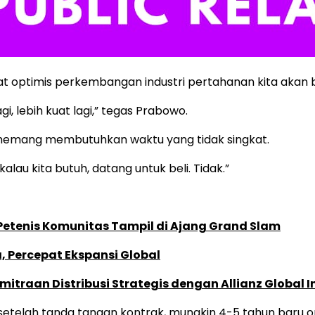
at optimis perkembangan industri pertahanan kita akan b
, lebih kuat lagi,” tegas Prabowo.
 memang membutuhkan waktu yang tidak singkat.
 kalau kita butuh, datang untuk beli. Tidak.”
 Petenis Komunitas Tampil di Ajang Grand Slam
, Percepat Ekspansi Global
traan Distribusi Strategis dengan Allianz Global I
 setelah tanda tangan kontrak, mungkin 4-5 tahun baru o