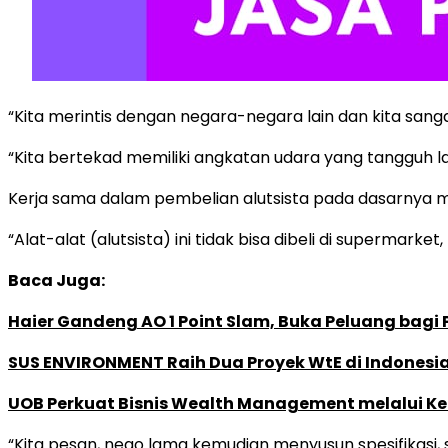
“Kita merintis dengan negara-negara lain dan kita sang
“Kita bertekad memiliki angkatan udara yang tangguh lagi
Kerja sama dalam pembelian alutsista pada dasarnya
“Alat-alat (alutsista) ini tidak bisa dibeli di supermarket,
Baca Juga:
Haier Gandeng AO 1 Point Slam, Buka Peluang bagi
SUS ENVIRONMENT Raih Dua Proyek WtE di Indonesia
UOB Perkuat Bisnis Wealth Management melalui Kemi
“Kita pesan, nego lama kemudian menyusun spesifikasi,